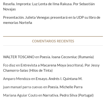
Reseña. Impronta: Luz Lenta de Ilma Rakusa. Por Sebastián
t
Novajas
r
Presentación. Julieta Venegas presentará en la UDP su libro de
a
memorias Norteña
d
a
COMENTARIOS RECIENTES
s
WALTER TOSCANO
en
Poesía. Ioana Cecovniuc (Rumanía)
Fco diaz
en
Entrevista a Macarena Moya (escritora). Por Jessy
Chamorro-Salas (Hilos de Tinta)
Amparo Mendoza
en
Ensayo. Andrés I. Quintana M.
juan manuel parra cuevas
en
Poesía. Michelle Parra
Mariana Aguiar Couto
en
Narrativa. Pedro Silva (Portugal)