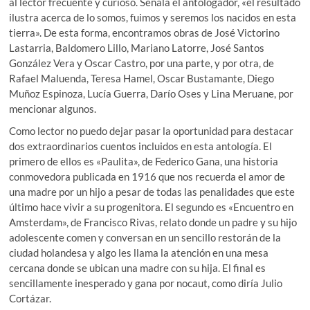
al lector frecuente y curioso. Señala el antologador, «el resultado
ilustra acerca de lo somos, fuimos y seremos los nacidos en esta
tierra». De esta forma, encontramos obras de José Victorino
Lastarria, Baldomero Lillo, Mariano Latorre, José Santos
González Vera y Oscar Castro, por una parte, y por otra, de
Rafael Maluenda, Teresa Hamel, Oscar Bustamante, Diego
Muñoz Espinoza, Lucía Guerra, Darío Oses y Lina Meruane, por
mencionar algunos.
Como lector no puedo dejar pasar la oportunidad para destacar
dos extraordinarios cuentos incluidos en esta antología. El
primero de ellos es «Paulita», de Federico Gana, una historia
conmovedora publicada en 1916 que nos recuerda el amor de
una madre por un hijo a pesar de todas las penalidades que este
último hace vivir a su progenitora. El segundo es «Encuentro en
Amsterdam», de Francisco Rivas, relato donde un padre y su hijo
adolescente comen y conversan en un sencillo restorán de la
ciudad holandesa y algo les llama la atención en una mesa
cercana donde se ubican una madre con su hija. El final es
sencillamente inesperado y gana por nocaut, como diría Julio
Cortázar.