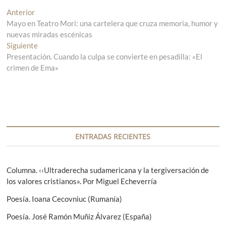
N
Anterior
E
Mayo en Teatro Mori: una cartelera que cruza memoria, humor y
n
a
nuevas miradas escénicas
t
v
Siguiente
r
E
Presentación. Cuando la culpa se convierte en pesadilla: «El
a
n
e
crimen de Ema»
d
t
g
a
r
a
a
a
n
d
c
t
a
i
e
s
r
i
ENTRADAS RECIENTES
ó
i
g
n
o
u
r
i
Columna. ‹‹Ultraderecha sudamericana y la tergiversación de
d
:
e
los valores cristianos». Por Miguel Echeverría
e
n
Poesía. Ioana Cecovniuc (Rumanía)
t
e
e
Poesía. José Ramón Muñiz Álvarez (España)
n
: