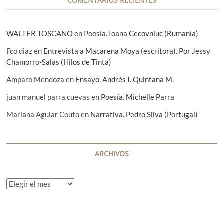
COMENTARIOS RECIENTES
s
WALTER TOSCANO
en
Poesía. Ioana Cecovniuc (Rumanía)
Fco diaz
en
Entrevista a Macarena Moya (escritora). Por Jessy
Chamorro-Salas (Hilos de Tinta)
Amparo Mendoza
en
Ensayo. Andrés I. Quintana M.
juan manuel parra cuevas
en
Poesía. Michelle Parra
Mariana Aguiar Couto
en
Narrativa. Pedro Silva (Portugal)
ARCHIVOS
A
r
c
h