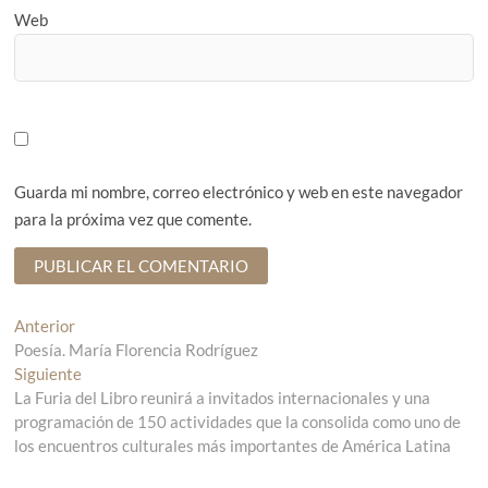
Web
Guarda mi nombre, correo electrónico y web en este navegador
para la próxima vez que comente.
N
Anterior
E
Poesía. María Florencia Rodríguez
n
a
Siguiente
t
E
v
La Furia del Libro reunirá a invitados internacionales y una
r
n
programación de 150 actividades que la consolida como uno de
a
t
e
los encuentros culturales más importantes de América Latina
d
r
g
a
a