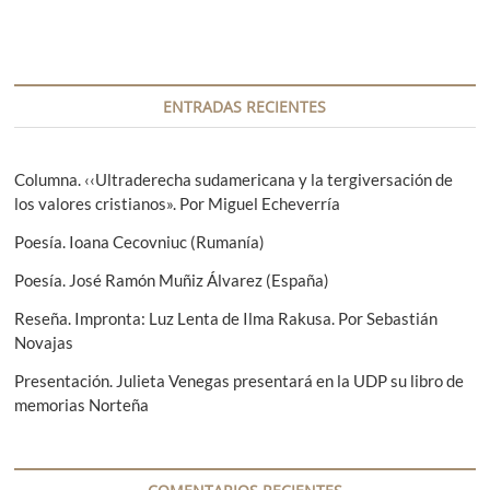
a
d
a
n
a
c
t
s
i
e
i
r
g
ENTRADAS RECIENTES
ó
i
u
n
o
i
r
e
Columna. ‹‹Ultraderecha sudamericana y la tergiversación de
d
:
n
los valores cristianos». Por Miguel Echeverría
e
t
Poesía. Ioana Cecovniuc (Rumanía)
e
e
:
Poesía. José Ramón Muñiz Álvarez (España)
n
Reseña. Impronta: Luz Lenta de Ilma Rakusa. Por Sebastián
t
Novajas
r
Presentación. Julieta Venegas presentará en la UDP su libro de
a
memorias Norteña
d
a