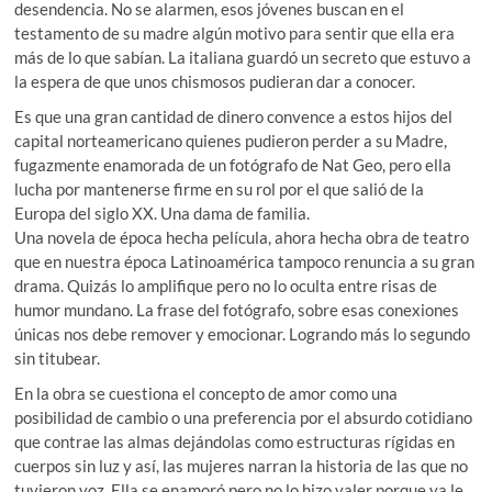
desendencia. No se alarmen, esos jóvenes buscan en el
testamento de su madre algún motivo para sentir que ella era
más de lo que sabían. La italiana guardó un secreto que estuvo a
la espera de que unos chismosos pudieran dar a conocer.
Es que una gran cantidad de dinero convence a estos hijos del
capital norteamericano quienes pudieron perder a su Madre,
fugazmente enamorada de un fotógrafo de Nat Geo, pero ella
lucha por mantenerse firme en su rol por el que salió de la
Europa del siglo XX. Una dama de familia.
Una novela de época hecha película, ahora hecha obra de teatro
que en nuestra época Latinoamérica tampoco renuncia a su gran
drama. Quizás lo amplifique pero no lo oculta entre risas de
humor mundano. La frase del fotógrafo, sobre esas conexiones
únicas nos debe remover y emocionar. Logrando más lo segundo
sin titubear.
En la obra se cuestiona el concepto de amor como una
posibilidad de cambio o una preferencia por el absurdo cotidiano
que contrae las almas dejándolas como estructuras rígidas en
cuerpos sin luz y así, las mujeres narran la historia de las que no
tuvieron voz. Ella se enamoró pero no lo hizo valer porque ya le