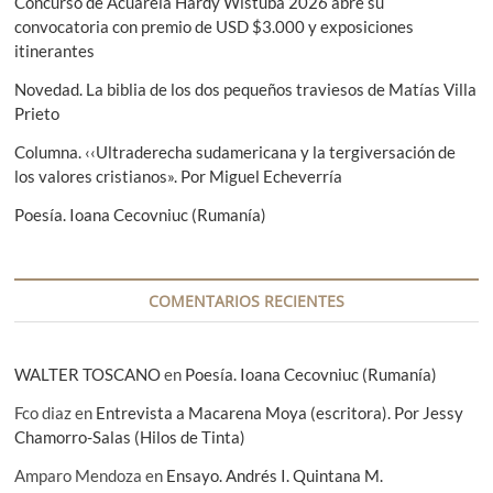
Concurso de Acuarela Hardy Wistuba 2026 abre su
s
convocatoria con premio de USD $3.000 y exposiciones
c
itinerantes
a
d
Novedad. La biblia de los dos pequeños traviesos de Matías Villa
a
Prieto
.
M
Columna. ‹‹Ultraderecha sudamericana y la tergiversación de
i
los valores cristianos». Por Miguel Echeverría
g
u
Poesía. Ioana Cecovniuc (Rumanía)
e
l
E
c
h
COMENTARIOS RECIENTES
e
v
e
WALTER TOSCANO
en
Poesía. Ioana Cecovniuc (Rumanía)
r
r
Fco diaz
en
Entrevista a Macarena Moya (escritora). Por Jessy
i
Chamorro-Salas (Hilos de Tinta)
a
Amparo Mendoza
en
Ensayo. Andrés I. Quintana M.