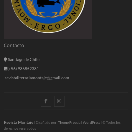
Contacto
Santiago de Chile
(+56) 936852381
revistaliterariamontaje@gmail.com
f
i
E
B
a
n
n
l
c
s
t
o
Revista Montaje
| Diseñado por:
Theme Freesia
|
WordPress
| © Todos los
derechos reservados