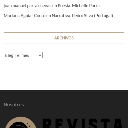
juan manuel parra cuevas
en
Poesía. Michelle Parra
Mariana Aguiar Couto
en
Narrativa. Pedro Silva (Portugal)
ARCHIVOS
A
r
c
h
i
v
o
s
Nosotros