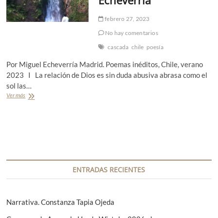
febrero 27, 2023
No hay comentarios
cascada
chile
poesía
Por Miguel Echeverría Madrid. Poemas inéditos, Chile, verano
2023 I La relación de Dios es sin duda abusiva abrasa como el
sol las…
Ver más
P
o
e
s
í
a
:
P
o
ENTRADAS RECIENTES
e
m
a
s
Narrativa. Constanza Tapia Ojeda
c
a