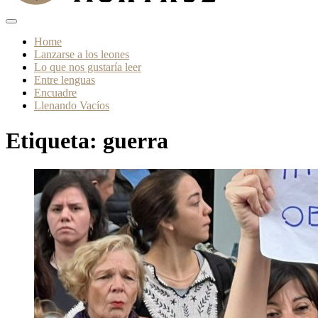
Home
Lanzarse a los leones
Lo que nos gustaría leer
Entre lenguas
Encuadre
Llenando Vacíos
Etiqueta:
guerra