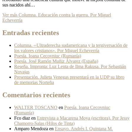
sus nacidos ahí…
Ver más
Columna. Educación contra la guerra. Por Miguel
Echeverría
Entradas recientes
Columna. ‹‹Ultraderecha sudamericana y la tergiversación de
los valores cristianos». Por Miguel Echeverría
Poesía. Ioana Cecovniuc (Rumanía)
Poesía. José Ramón Muñiz Álvarez (España)
Reseña. Impronta: Luz Lenta de Ilma Rakusa. Por Sebastián
Novajas
Presentación. Julieta Venegas presentará en la UDP su libro
de memorias Norteña
Comentarios recientes
WALTER TOSCANO
en
Poesía. Ioana Cecovniuc
(Rumanía)
Fco diaz
en
Entrevista a Macarena Moya (escritora). Por Jessy
Chamorro-Salas (Hilos de Tinta)
Amparo Mendoza
en
Ensayo. Andrés I. Quintana M.