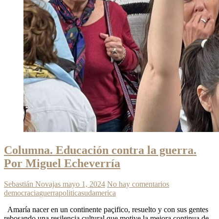
Columna. Educación contra la guerra.
Por Miguel Echeverría
Sebastián Novajas
mayo 1, 2024
No hay comentarios
democracia
guerra
politica
sudamerica
Amaría nacer en un continente paçifico, resuelto y con sus gentes
rebosando una resilencia cultural que motive la mejora continua de