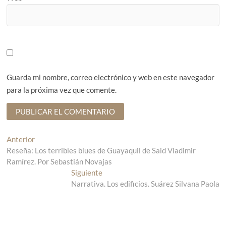
Guarda mi nombre, correo electrónico y web en este navegador
para la próxima vez que comente.
N
Anterior
E
Reseña: Los terribles blues de Guayaquil de Said Vladimir
n
a
Ramírez. Por Sebastián Novajas
t
v
r
Siguiente
E
a
Narrativa. Los edificios. Suárez Silvana Paola
n
e
d
t
g
a
r
a
a
a