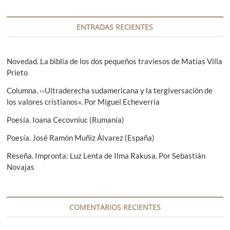
n
d
c
t
a
i
e
s
ENTRADAS RECIENTES
r
i
ó
i
g
n
o
u
Novedad. La biblia de los dos pequeños traviesos de Matías Villa
r
i
Prieto
d
:
e
e
Columna. ‹‹Ultraderecha sudamericana y la tergiversación de
n
los valores cristianos». Por Miguel Echeverría
t
e
e
Poesía. Ioana Cecovniuc (Rumanía)
n
:
Poesía. José Ramón Muñiz Álvarez (España)
t
Reseña. Impronta: Luz Lenta de Ilma Rakusa. Por Sebastián
r
Novajas
a
d
a
COMENTARIOS RECIENTES
s