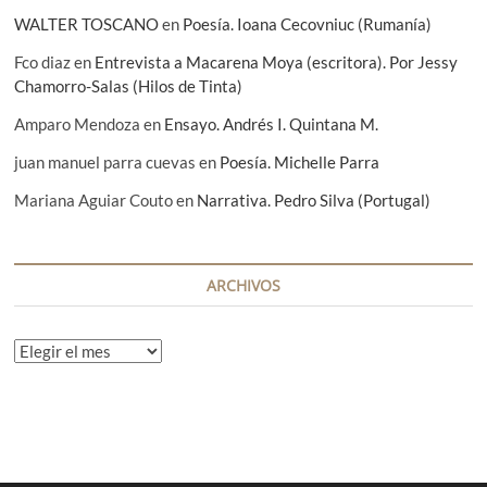
WALTER TOSCANO
en
Poesía. Ioana Cecovniuc (Rumanía)
Fco diaz
en
Entrevista a Macarena Moya (escritora). Por Jessy
Chamorro-Salas (Hilos de Tinta)
Amparo Mendoza
en
Ensayo. Andrés I. Quintana M.
juan manuel parra cuevas
en
Poesía. Michelle Parra
Mariana Aguiar Couto
en
Narrativa. Pedro Silva (Portugal)
ARCHIVOS
A
r
c
h
i
v