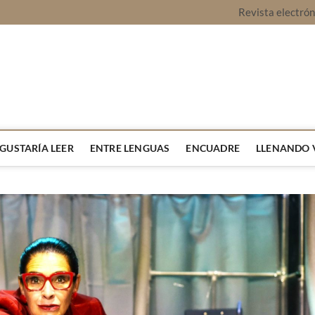
Revista electró
vista Montaje
URA Y OPINIÓN
 GUSTARÍA LEER
ENTRE LENGUAS
ENCUADRE
LLENANDO 