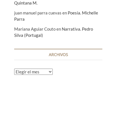
Quintana M.
juan manuel parra cuevas
en
Poesía. Michelle
Parra
Mariana Aguiar Couto
en
Narrativa. Pedro
Silva (Portugal)
ARCHIVOS
A
r
c
h
i
v
o
s