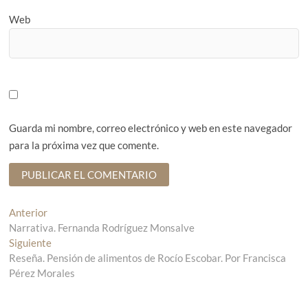
Web
Guarda mi nombre, correo electrónico y web en este navegador
para la próxima vez que comente.
N
Anterior
E
Narrativa. Fernanda Rodríguez Monsalve
n
a
Siguiente
t
E
v
Reseña. Pensión de alimentos de Rocío Escobar. Por Francisca
r
n
Pérez Morales
a
t
e
d
r
g
a
a