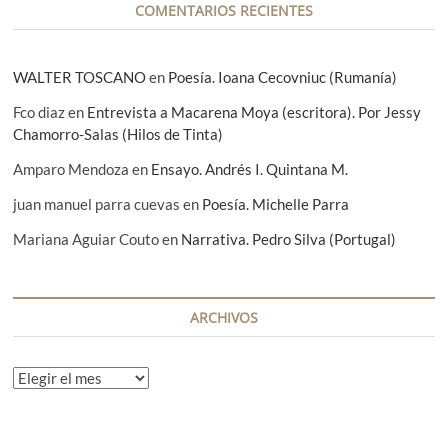
COMENTARIOS RECIENTES
s
WALTER TOSCANO
en
Poesía. Ioana Cecovniuc (Rumanía)
Fco diaz
en
Entrevista a Macarena Moya (escritora). Por Jessy
Chamorro-Salas (Hilos de Tinta)
Amparo Mendoza
en
Ensayo. Andrés I. Quintana M.
juan manuel parra cuevas
en
Poesía. Michelle Parra
Mariana Aguiar Couto
en
Narrativa. Pedro Silva (Portugal)
ARCHIVOS
A
r
c
h