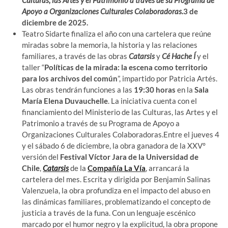
Culturas, las Artes y el Patrimonio a través de su Programa de
Apoyo a Organizaciones Culturales Colaboradoras.
3 de
diciembre de 2025.
Teatro Sidarte finaliza el año con una cartelera que reúne
miradas sobre la memoria, la historia y las relaciones
familiares, a través de las obras
Catarsis
y
Cé Hache Í
y el
taller “
Políticas de la mirada: la escena como territorio
para los archivos del común
”, impartido por Patricia Artés.
Las obras tendrán funciones a las
19:30 horas
en la
Sala
María Elena Duvauchelle
. La iniciativa cuenta con el
financiamiento del Ministerio de las Culturas, las Artes y el
Patrimonio a través de su Programa de Apoyo a
Organizaciones Culturales Colaboradoras.Entre el jueves 4
y el sábado 6 de diciembre, la obra ganadora de la XXV°
versión del
Festival Víctor Jara de la Universidad de
Chile
,
Catarsis
de la
Compañía La Vía
, arrancará la
cartelera del mes. Escrita y dirigida por Benjamín Salinas
Valenzuela, la obra profundiza en el impacto del abuso en
las dinámicas familiares, problematizando el concepto de
justicia a través de la funa. Con un lenguaje escénico
marcado por el humor negro y la explicitud, la obra propone