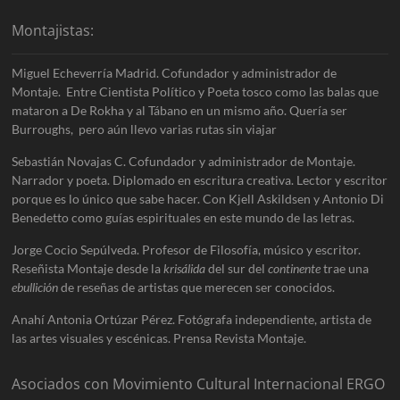
Montajistas:
Miguel Echeverría Madrid. Cofundador y administrador de
Montaje. Entre Cientista Político y Poeta tosco como las balas que
mataron a De Rokha y al Tábano en un mismo año. Quería ser
Burroughs, pero aún llevo varias rutas sin viajar
Sebastián Novajas C. Cofundador y administrador de Montaje.
Narrador y poeta. Diplomado en escritura creativa. Lector y escritor
porque es lo único que sabe hacer. Con Kjell Askildsen y Antonio Di
Benedetto como guías espirituales en este mundo de las letras.
Jorge Cocio Sepúlveda. Profesor de Filosofía, músico y escritor.
Reseñista Montaje desde la
krisálida
del sur del
continente
trae una
ebullición
de reseñas de artistas que merecen ser conocidos.
Anahí Antonia Ortúzar Pérez. Fotógrafa independiente, artista de
las artes visuales y escénicas. Prensa Revista Montaje.
Asociados con Movimiento Cultural Internacional ERGO