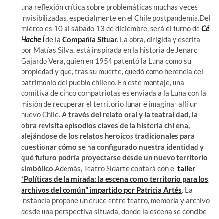
una reflexión crítica sobre problemáticas muchas veces
invisibilizadas, especialmente en el Chile postpandemia.Del
miércoles 10 al sábado 13 de diciembre, será el turno de
Cé
Hache Í
de la
Compañía Situar
.
La obra, dirigida y escrita
por Matías Silva, está inspirada en la historia de Jenaro
Gajardo Vera, quien en 1954 patentó la Luna como su
propiedad y que, tras su muerte, quedó como herencia del
patrimonio del pueblo chileno. En este montaje, una
comitiva de cinco compatriotas es enviada a la Luna con la
misión de recuperar el territorio lunar e imaginar allí un
nuevo Chile.
A través del relato oral y la teatralidad, la
obra revisita episodios claves de la historia chilena,
alejándose de los relatos heroicos tradicionales para
cuestionar cómo se ha configurado nuestra identidad y
qué futuro podría proyectarse desde un nuevo territorio
simbólico
.Además, Teatro Sidarte contará con el
taller
“Políticas de la mirada: la escena como territorio para los
archivos del común” impartido por Patricia Artés
. La
instancia propone un cruce entre teatro, memoria y archivo
desde una perspectiva situada, donde la escena se concibe