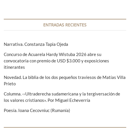
a
d
a
n
a
c
t
s
i
e
i
ENTRADAS RECIENTES
r
g
ó
i
u
n
o
i
Narrativa. Constanza Tapia Ojeda
r
e
d
Concurso de Acuarela Hardy Wistuba 2026 abre su
:
n
e
convocatoria con premio de USD $3.000 y exposiciones
t
itinerantes
e
e
:
Novedad. La biblia de los dos pequeños traviesos de Matías Villa
n
Prieto
t
Columna. ‹‹Ultraderecha sudamericana y la tergiversación de
r
los valores cristianos». Por Miguel Echeverría
a
Poesía. Ioana Cecovniuc (Rumanía)
d
a