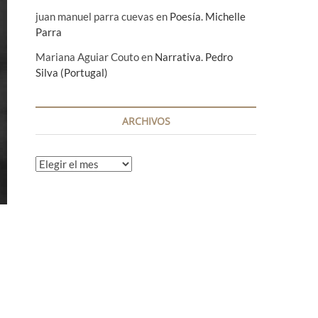
juan manuel parra cuevas
en
Poesía. Michelle
Parra
Mariana Aguiar Couto
en
Narrativa. Pedro
Silva (Portugal)
ARCHIVOS
A
r
c
h
i
v
o
s