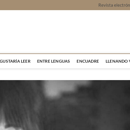
Revista electró
vista Montaje
URA Y OPINIÓN
 GUSTARÍA LEER
ENTRE LENGUAS
ENCUADRE
LLENANDO 