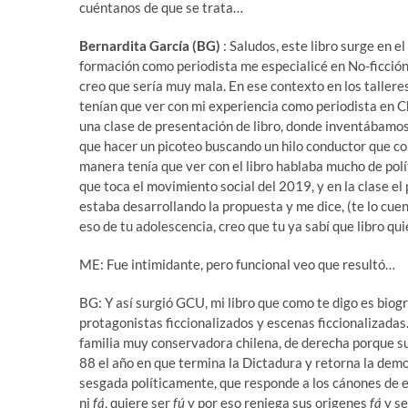
cuéntanos de que se trata…
Bernardita García (BG)
: Saludos, este libro surge en 
formación como periodista me especialicé en No-ficción. 
creo que sería muy mala. En ese contexto en los taller
tenían que ver con mi experiencia como periodista en C
una clase de presentación de libro, donde inventábamo
que hacer un picoteo buscando un hilo conductor que c
manera tenía que ver con el libro hablaba mucho de pol
que toca el movimiento social del 2019, y en la clase e
estaba desarrollando la propuesta y me dice, (te lo cuen
eso de tu adolescencia, creo que tu ya sabí que libro quie
ME: Fue intimidante, pero funcional veo que resultó…
BG: Y así surgió GCU, mi libro que como te digo es biográ
protagonistas ficcionalizados y escenas ficcionalizadas.
familia muy conservadora chilena, de derecha porque sus
88 el año en que termina la Dictadura y retorna la demo
sesgada políticamente, que responde a los cánones de e
ni
fá
, quiere ser
fú
y por eso reniega sus origenes
fá
y se