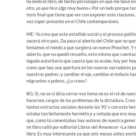
ha leído el libro, de hecho personajes en que me basé en 
otro, yo que hice algo muy bueno
«. Por un lado porque ta
tesis final que tiene que ver con exponer este clasismo
vez súper presente en el Chile contemporáneo.
ME: Yo creo que este estallido social y el proceso políti
nacerá otro país. Da paso al aborto del Chile que no q
teníamos el miedo a que surgiera un nuevo Pinochet. Y 
abierto, que no quedó resuelto, esto mismo que cuenta
legado autoritario que cuesta que se acabe, hoy por hoy 
crees que hay una apertura en los nuevos narradores pa
nuestros padres, y cambiar el eje, cambiar el énfasis ha
migrantes o pobres. ¿Lo crees?
BG: Si, no se si diría cerrar ese tema no es el rol de n
hacernos cargos de los problemas de la dictadura. Creo
tantos extractos sociales durante los 90´s con este he
estaba tan bellamente hermética y sellada que era muy 
que, como tú comentabas hay autores de nuestra generac
mi libro salió por editorial Libros del Amanecer «La id
libro. Es muy interesante ya que seis meses antes envió 