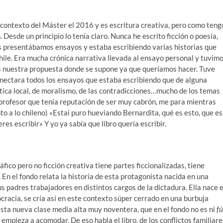
el contexto del Máster el 2016 y es escritura creativa, pero como teng
Desde un principio lo tenía claro. Nunca he escrito ficción o poesía,
es presentábamos ensayos y estaba escribiendo varias historias que
hile. Era mucha crónica narrativa llevada al ensayo personal y tuvim
s nuestra propuesta donde se supone ya que queríamos hacer. Tuve
onectara todos los ensayos que estaba escribiendo que de alguna
ítica local, de moralismo, de las contradicciones…mucho de los temas
l profesor que tenía reputación de ser muy cabrón, me para mientras
to a lo chileno) «Estai puro hueviando Bernardita, qué es esto, que es
res escribir» Y yo ya sabía que libro quería escribir.
fico pero no ficción creativa tiene partes ficcionalizadas, tiene
 En el fondo relata la historia de esta protagonista nacida en una
 padres trabajadores en distintos cargos de la dictadura. Ella nace e
cracia, se cría así en este contexto súper cerrado en una burbuja
sta nueva clase media alta muy noventera, que en el fondo no es ni
fú
 empieza a acomodar. De eso habla el libro, de los conflictos familiare