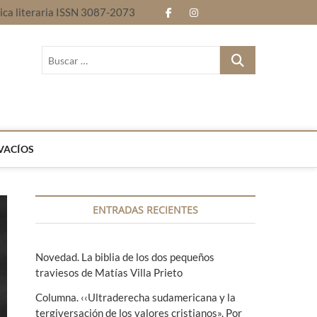
nica literaria ISSN 3087-2073
f
i
E
B
a
n
n
l
B
c
s
t
o
u
Revista electrónica literaria ISSN 3087-2073
s
e
t
r
g
c
b
a
e
a
r
o
g
l
…
VACÍOS
o
r
e
k
a
n
ENTRADAS RECIENTES
m
g
u
Novedad. La biblia de los dos pequeños
a
traviesos de Matías Villa Prieto
s
Columna. ‹‹Ultraderecha sudamericana y la
tergiversación de los valores cristianos». Por