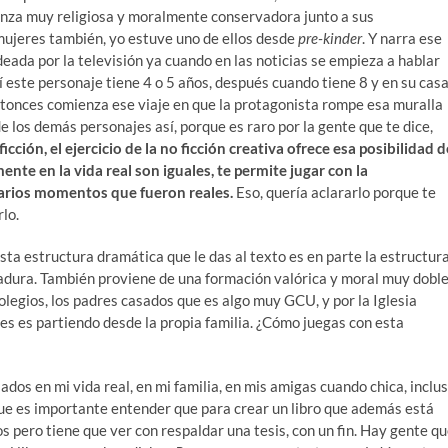
crianza muy religiosa y moralmente conservadora junto a sus
 mujeres también, yo estuve uno de ellos desde
pre-kinder
. Y narra ese
eada por la televisión ya cuando en las noticias se empieza a hablar
í este personaje tiene 4 o 5 años, después cuando tiene 8 y en su cas
entonces comienza ese viaje en que la protagonista rompe esa muralla
de los demás personajes así, porque es raro por la gente que te dice,
ficción, el ejercicio de la no ficción creativa ofrece esa posibilidad d
nte en la vida real son iguales, te permite jugar con la
varios momentos que fueron reales.
Eso, quería aclararlo porque te
lo.
ta estructura dramática que le das al texto es en parte la estructur
tadura. También proviene de una formación valórica y moral muy dobl
olegios, los padres casados que es algo muy GCU, y por la Iglesia
jes es partiendo desde la propia familia. ¿Cómo juegas con esta
dos en mi vida real, en mi familia, en mis amigas cuando chica, inclu
e es importante entender que para crear un libro que además está
 pero tiene que ver con respaldar una tesis, con un fin. Hay gente q