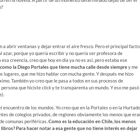
o?
 abrir ventanas y dejar entrar el aire fresco. Pero el principal facto
l azar, porque yo quería escribir y no quería ser profesora de
 esa creencia, creo que hoy en día ya no es así, pero estaba ese
como la Diego Portales que tiene mucha calle desde siempre
y me
s lugares, que me hizo hablar con mucha gente. Y después me hizo
áximo. También yo creo que le pasa a todos en sus procesos de
 persona que hiciste
click
y te transparenta un mundo. Y eso me pasó
e).
l encuentro de los mundos. Yo creo que en la Portales o en la Hurtad
ntes de colegios privados, de regiones obviamente los menos que era
 de comunas periféricas
. Como es la educación en Chile, los menos
libros? Para hacer notar a esa gente que no tiene interés en dejar