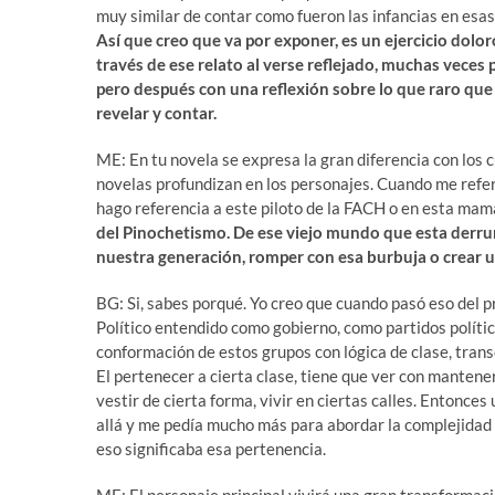
muy similar de contar como fueron las infancias en esa
Así que creo que va por exponer, es un ejercicio dol
través de ese relato al verse reflejado, muchas veces 
pero después con una reflexión sobre lo que raro que 
revelar y contar.
ME: En tu novela se expresa la gran diferencia con los c
novelas profundizan en los personajes. Cuando me refería
hago referencia a este piloto de la FACH o en esta mam
del Pinochetismo. De ese viejo mundo que esta derrumb
nuestra generación, romper con esa burbuja o crear 
BG: Si, sabes porqué. Yo creo que cuando pasó eso del pr
Político entendido como gobierno, como partidos polític
conformación de estos grupos con lógica de clase, trans
El pertenecer a cierta clase, tiene que ver con mantener 
vestir de cierta forma, vivir en ciertas calles. Entonce
allá y me pedía mucho más para abordar la complejidad 
eso significaba esa pertenencia.
ME: El personaje principal vivirá una gran transformaci