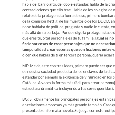
habla del barrio alto, del doble estándar, habla de la 
contradicciones que ello trae. Habla de los colegios de
relato de la protagonista fuera de eso, primero bombard
de la comisión Rettig, de los muertos o de los DDDD, ah
no se hablaba de política, pregunta y nadie le cuenta, 
más allá de su burbuja. Por que digo la protagonista, o 
que eres tú, o tal personaje es de tu familia.
Igual es no 
ficcionar cosas de crear personajes que no necesariame
temporalidad crear escenas que son ficciones entre 
dicen que hablas de ti en tercera persona, quería aclarar
ME: Me dejaste con tres ideas, primero puede ser que es
de nuestra sociedad producto de los enclaves de la dic
estándar por ejemplo la exigencia de virginidad en los c
Católica. A veces la forma más fácil para crear persona
estructura dramática incluyendo a tus seres queridos?.
BG: Si, obviamente los principales personajes están basa
en relaciones amorosas ya más grande también. Creo qu
presentado en formato novela. Se juega con estereotipos