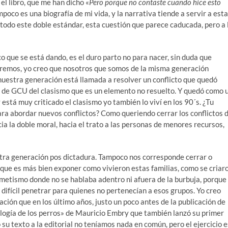
el libro, que me han dicho «
Pero porque no contaste cuando hice esto
mpoco es una biografía de mi vida, y la narrativa tiende a servir a esta
, todo este doble estándar, esta cuestión que parece caducada, pero a 
co que se está dando, es el duro parto no para nacer, sin duda que
ueremos, yo creo que nosotros que somos de la misma generación
nuestra generación está llamada a resolver un conflicto que quedó
s de GCU del clasismo que es un elemento no resuelto. Y quedó como 
está muy criticado el clasismo yo también lo viví en los 90´s. ¿Tu
ra abordar nuevos conflictos? Como queriendo cerrar los conflictos 
cia la doble moral, hacia el trato a las personas de menores recursos,
uestra generación pos dictadura. Tampoco nos corresponde cerrar o
 que es más bien exponer como vivieron estas familias, como se criar
rmetismo donde no se hablaba adentro ni afuera de la burbuja, porque
difícil penetrar para quienes no pertenecían a esos grupos. Yo creo
ión que en los último años, justo un poco antes de la publicación de
eología de los perros» de Mauricio Embry que también lanzó su primer
su texto a la editorial no teníamos nada en común, pero el ejercicio e