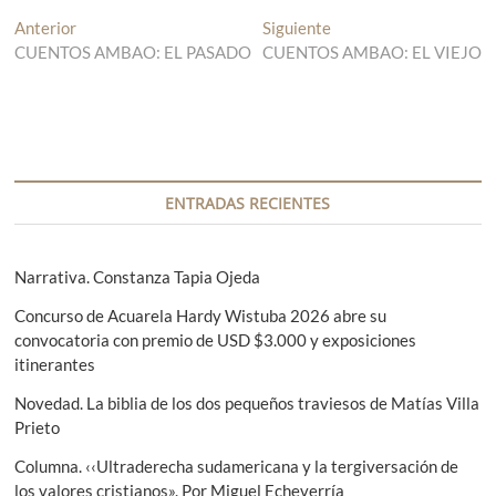
N
Anterior
E
Siguiente
E
CUENTOS AMBAO: EL PASADO
n
CUENTOS AMBAO: EL VIEJO
n
a
t
t
v
r
r
a
a
e
d
d
g
a
a
a
s
a
ENTRADAS RECIENTES
n
i
c
t
g
i
e
u
Narrativa. Constanza Tapia Ojeda
r
i
ó
Concurso de Acuarela Hardy Wistuba 2026 abre su
i
e
convocatoria con premio de USD $3.000 y exposiciones
n
o
n
itinerantes
r
t
d
:
e
Novedad. La biblia de los dos pequeños traviesos de Matías Villa
e
:
Prieto
e
Columna. ‹‹Ultraderecha sudamericana y la tergiversación de
n
los valores cristianos». Por Miguel Echeverría