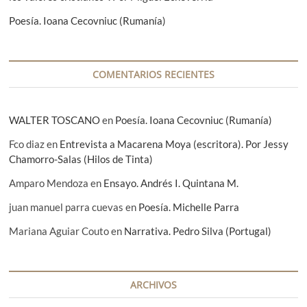
t
Poesía. Ioana Cecovniuc (Rumanía)
r
a
COMENTARIOS RECIENTES
d
a
WALTER TOSCANO
en
Poesía. Ioana Cecovniuc (Rumanía)
s
Fco diaz
en
Entrevista a Macarena Moya (escritora). Por Jessy
Chamorro-Salas (Hilos de Tinta)
Amparo Mendoza
en
Ensayo. Andrés I. Quintana M.
juan manuel parra cuevas
en
Poesía. Michelle Parra
Mariana Aguiar Couto
en
Narrativa. Pedro Silva (Portugal)
ARCHIVOS