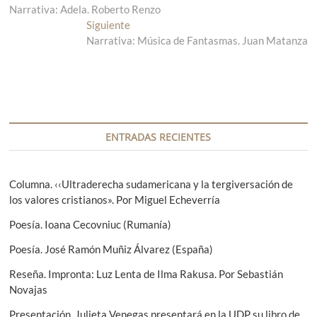
Narrativa: Adela. Roberto Renzo
n
a
t
Siguiente
E
v
r
Narrativa: Música de Fantasmas. Juan Matanza
n
a
t
e
d
r
g
a
a
a
d
a
n
a
c
t
s
ENTRADAS RECIENTES
i
e
i
r
g
ó
i
u
Columna. ‹‹Ultraderecha sudamericana y la tergiversación de
n
o
i
los valores cristianos». Por Miguel Echeverría
r
e
d
Poesía. Ioana Cecovniuc (Rumanía)
:
n
e
t
Poesía. José Ramón Muñiz Álvarez (España)
e
e
Reseña. Impronta: Luz Lenta de Ilma Rakusa. Por Sebastián
:
n
Novajas
t
Presentación. Julieta Venegas presentará en la UDP su libro de