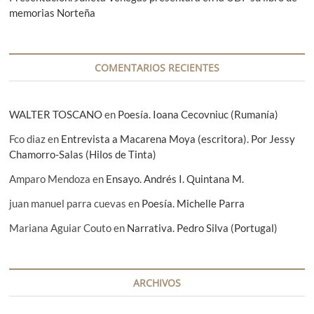
memorias Norteña
r
a
d
COMENTARIOS RECIENTES
a
s
WALTER TOSCANO
en
Poesía. Ioana Cecovniuc (Rumanía)
Fco diaz
en
Entrevista a Macarena Moya (escritora). Por Jessy
Chamorro-Salas (Hilos de Tinta)
Amparo Mendoza
en
Ensayo. Andrés I. Quintana M.
juan manuel parra cuevas
en
Poesía. Michelle Parra
Mariana Aguiar Couto
en
Narrativa. Pedro Silva (Portugal)
ARCHIVOS