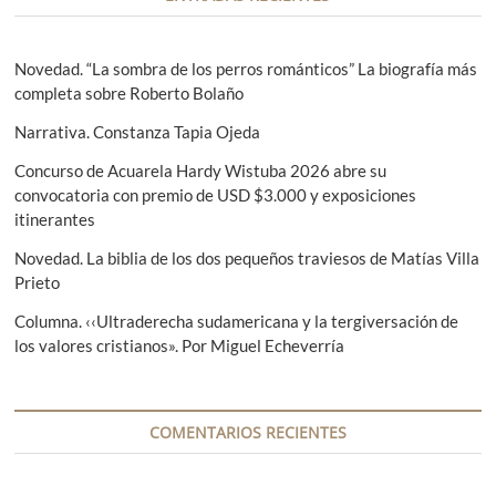
i
e
i
r
g
ó
i
u
Novedad. “La sombra de los perros románticos” La biografía más
n
o
i
completa sobre Roberto Bolaño
r
e
d
Narrativa. Constanza Tapia Ojeda
:
n
e
t
Concurso de Acuarela Hardy Wistuba 2026 abre su
e
e
convocatoria con premio de USD $3.000 y exposiciones
:
itinerantes
n
Novedad. La biblia de los dos pequeños traviesos de Matías Villa
t
Prieto
r
Columna. ‹‹Ultraderecha sudamericana y la tergiversación de
a
los valores cristianos». Por Miguel Echeverría
d
a
COMENTARIOS RECIENTES
s