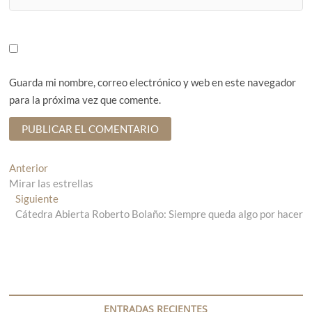
Guarda mi nombre, correo electrónico y web en este navegador
para la próxima vez que comente.
N
Anterior
E
Mirar las estrellas
n
a
Siguiente
t
E
v
Cátedra Abierta Roberto Bolaño: Siempre queda algo por hacer
r
n
a
t
e
d
r
g
a
a
a
d
a
n
a
c
t
s
ENTRADAS RECIENTES