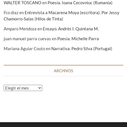
WALTER TOSCANO
en
Poesía. Ioana Cecovniuc (Rumanía)
Fco diaz
en
Entrevista a Macarena Moya (escritora). Por Jessy
Chamorro-Salas (Hilos de Tinta)
Amparo Mendoza
en
Ensayo. Andrés I. Quintana M.
juan manuel parra cuevas
en
Poesía. Michelle Parra
Mariana Aguiar Couto
en
Narrativa. Pedro Silva (Portugal)
ARCHIVOS
A
r
c
h
i
v
o