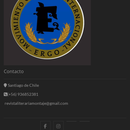
Contacto
Santiago de Chile
(+56) 936852381
revistaliterariamontaje@gmail.com
f
i
E
B