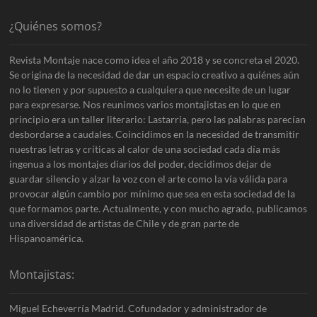
¿Quiénes somos?
Revista Montaje nace como idea el año 2018 y se concreta el 2020.
Se origina de la necesidad de dar un espacio creativo a quiénes aún
no lo tienen y por supuesto a cualquiera que necesite de un lugar
para expresarse. Nos reunimos varios montajistas en lo que en
principio era un taller literario: Lastarria, pero las palabras parecían
desbordarse a caudales. Coincidimos en la necesidad de transmitir
nuestras letras y críticas al calor de una sociedad cada día más
ingenua a los montajes diarios del poder, decidimos dejar de
guardar silencio y alzar la voz con el arte como la vía válida para
provocar algún cambio por mínimo que sea en esta sociedad de la
que formamos parte. Actualmente, y con mucho agrado, publicamos
una diversidad de artistas de Chile y de gran parte de
Hispanoamérica.
Montajistas:
Miguel Echeverría Madrid. Cofundador y administrador de