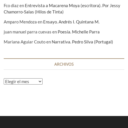
Fco diaz
en
Entrevista a Macarena Moya (escritora). Por Jessy
Chamorro-Salas (Hilos de Tinta)
Amparo Mendoza
en
Ensayo. Andrés I. Quintana M.
juan manuel parra cuevas
en
Poesía. Michelle Parra
Mariana Aguiar Couto
en
Narrativa. Pedro Silva (Portugal)
ARCHIVOS
A
r
c
h
i
v
o
s