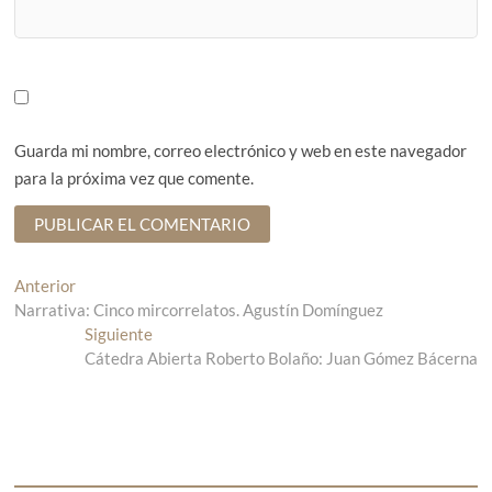
Guarda mi nombre, correo electrónico y web en este navegador
para la próxima vez que comente.
N
Anterior
E
Narrativa: Cinco mircorrelatos. Agustín Domínguez
n
a
t
Siguiente
E
v
r
Cátedra Abierta Roberto Bolaño: Juan Gómez Bácerna
n
a
t
e
d
r
g
a
a
a
d
a
n
a