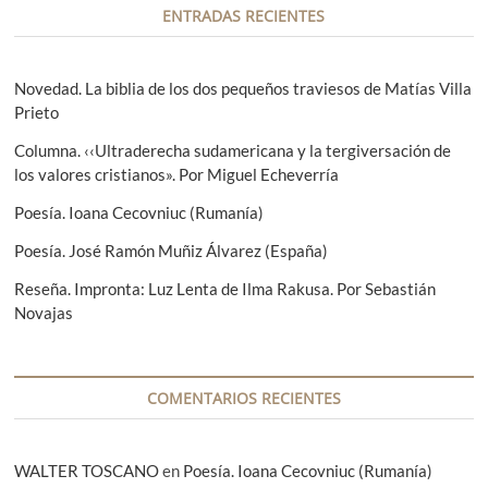
c
t
s
ENTRADAS RECIENTES
i
e
i
r
g
ó
i
u
Novedad. La biblia de los dos pequeños traviesos de Matías Villa
n
o
i
Prieto
r
e
d
Columna. ‹‹Ultraderecha sudamericana y la tergiversación de
:
n
e
los valores cristianos». Por Miguel Echeverría
t
e
e
Poesía. Ioana Cecovniuc (Rumanía)
:
n
Poesía. José Ramón Muñiz Álvarez (España)
t
Reseña. Impronta: Luz Lenta de Ilma Rakusa. Por Sebastián
Novajas
r
a
d
COMENTARIOS RECIENTES
a
s
WALTER TOSCANO
en
Poesía. Ioana Cecovniuc (Rumanía)