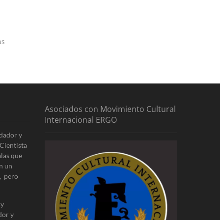
as
Asociados con Movimiento Cultural
Internacional ERGO
dador y
Cientista
alas que
n un
, pero
 y
dor y