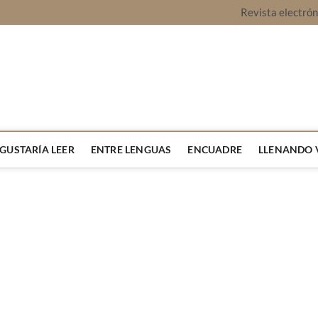
Revista electró
vista Montaje
URA Y OPINIÓN
 GUSTARÍA LEER
ENTRE LENGUAS
ENCUADRE
LLENANDO 