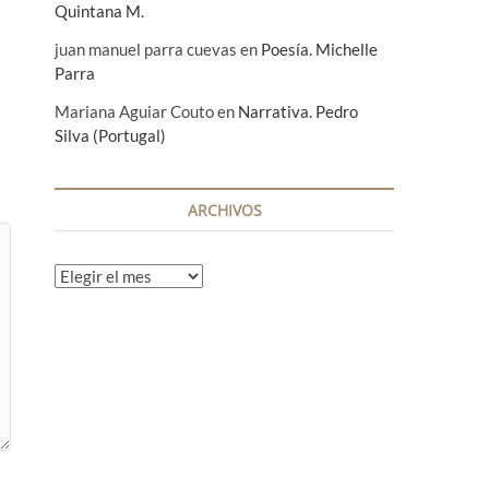
Quintana M.
juan manuel parra cuevas
en
Poesía. Michelle
Parra
Mariana Aguiar Couto
en
Narrativa. Pedro
Silva (Portugal)
ARCHIVOS
A
r
c
h
i
v
o
s