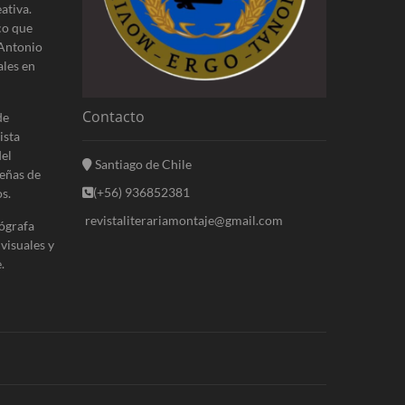
ativa.
co que
 Antonio
ales en
Contacto
de
ista
del
Santiago de Chile
eñas de
(+56) 936852381
s.
revistaliterariamontaje@gmail.com
ógrafa
 visuales y
.