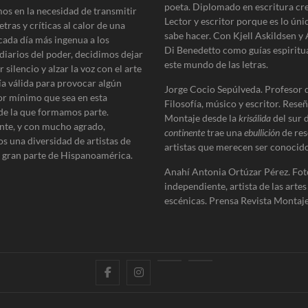
poeta. Diplomado en escritura cre
os en la necesidad de transmitir
Lector y escritor porque es lo úni
etras y críticas al calor de una
sabe hacer. Con Kjell Askildsen y
cada día más ingenua a los
Di Benedetto como guías espiritu
diarios del poder, decidimos dejar
este mundo de las letras.
 silencio y alzar la voz con el arte
ía válida para provocar algún
Jorge Cocio Sepúlveda. Profesor 
r mínimo que sea en esta
Filosofía, músico y escritor. Reseñ
de la que formamos parte.
Montaje desde la
krisálida
del sur 
te, y con mucho agrado,
continente
trae una
ebullición
de res
s una diversidad de artistas de
artistas que merecen ser conocido
e gran parte de Hispanoamérica.
Anahí Antonia Ortúzar Pérez. Fot
independiente, artista de las artes
escénicas. Prensa Revista Montaje
f
i
E
B
a
n
n
l