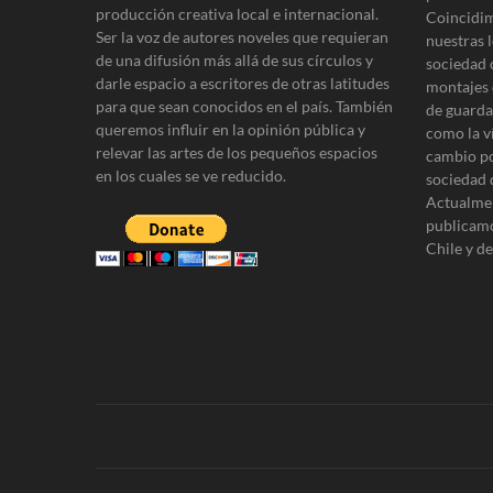
e
producción creativa local e internacional.
Coincidim
n
Ser la voz de autores noveles que requieran
nuestras l
de una difusión más allá de sus círculos y
t
sociedad 
darle espacio a escritores de otras latitudes
montajes 
r
para que sean conocidos en el país. También
de guardar
queremos influir en la opinión pública y
como la v
a
relevar las artes de los pequeños espacios
cambio po
d
en los cuales se ve reducido.
sociedad 
Actualmen
a
publicamo
s
Chile y d