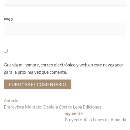
Web
Guarda mi nombre, correo electrónico y web en este navegador
para la próxima vez que comente.
N
Anterior
E
Entrevista Montaje: Daniela Cortés Loba Ediciones
n
a
t
Siguiente
E
v
r
Proyecto Júlia Lopes de Almeida
n
a
t
e