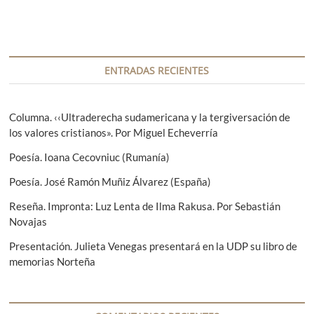
d
r
g
a
a
a
d
a
n
a
c
t
s
ENTRADAS RECIENTES
i
e
i
r
g
ó
i
u
Columna. ‹‹Ultraderecha sudamericana y la tergiversación de
n
o
i
los valores cristianos». Por Miguel Echeverría
r
e
d
Poesía. Ioana Cecovniuc (Rumanía)
:
n
e
t
Poesía. José Ramón Muñiz Álvarez (España)
e
e
Reseña. Impronta: Luz Lenta de Ilma Rakusa. Por Sebastián
:
n
Novajas
t
Presentación. Julieta Venegas presentará en la UDP su libro de
memorias Norteña
r
a
d