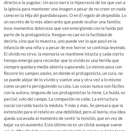
directo a la yugular; sin asco narra la hipocresía de los que van a
la iglesia para mantener una imagen a pesar de no creer en nada
como en la
Hija del guardabosques
. O en
El regalo de despedida
. Lo
un secreto de lo más aberrante que puede ocultar una familia;
esos momentos dolorosos que van emergiendo con la huida por
parte de la protagonista. Keegan no cae en la facilidad de
decirlo, sino que lo muestra, uno puede ver lo que pasó en la
infancia de una niña y a pesar de ese horror se continúa leyendo.
El olvido no sirve, la memoria se mantiene intacta y cada cierto
tiempo emerge para recordar que lo vivido es una herida que
siempre quedara media abierta supurando. Lo mismo pasa con
Recorre los campos azules
, en donde el protagonista, un cura, no
se puede alejar de lo vivido y vuelve una y otra vez a lo mismo
como un perro persiguiendo su cola. Las cosas nunca son fáciles
con la autora, ninguno de sus protagonistas la tiene. La huida, es
parcial, solo del campo. La compasión no cabe. La estructura
social corroída hasta la médula. Y más y más. Se pensara que la
extensión para el relato es una debilidad, pero al leerla, esa idea
queda socavada al momento de sentir la tensión, que en vez de
bajar va en aumento. Esto último no es un cliché aunque suene
así, la dificultad de avanzar manteniendo la misma pulsión trazo