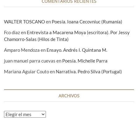
COMENTARIOS RECIENTES
a
s
WALTER TOSCANO
en
Poesía. Ioana Cecovniuc (Rumanía)
Fco diaz
en
Entrevista a Macarena Moya (escritora). Por Jessy
Chamorro-Salas (Hilos de Tinta)
Amparo Mendoza
en
Ensayo. Andrés I. Quintana M.
juan manuel parra cuevas
en
Poesía. Michelle Parra
Mariana Aguiar Couto
en
Narrativa. Pedro Silva (Portugal)
ARCHIVOS
A
r
c
h