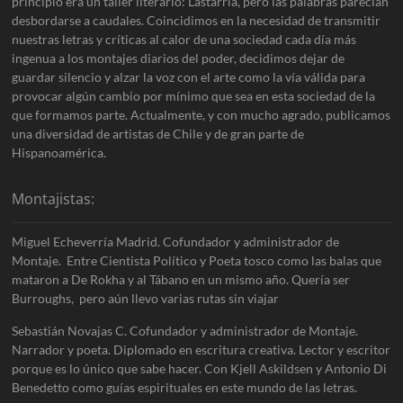
principio era un taller literario: Lastarria, pero las palabras parecían
desbordarse a caudales. Coincidimos en la necesidad de transmitir
nuestras letras y críticas al calor de una sociedad cada día más
ingenua a los montajes diarios del poder, decidimos dejar de
guardar silencio y alzar la voz con el arte como la vía válida para
provocar algún cambio por mínimo que sea en esta sociedad de la
que formamos parte. Actualmente, y con mucho agrado, publicamos
una diversidad de artistas de Chile y de gran parte de
Hispanoamérica.
Montajistas:
Miguel Echeverría Madrid. Cofundador y administrador de
Montaje. Entre Cientista Político y Poeta tosco como las balas que
mataron a De Rokha y al Tábano en un mismo año. Quería ser
Burroughs, pero aún llevo varias rutas sin viajar
Sebastián Novajas C. Cofundador y administrador de Montaje.
Narrador y poeta. Diplomado en escritura creativa. Lector y escritor
porque es lo único que sabe hacer. Con Kjell Askildsen y Antonio Di
Benedetto como guías espirituales en este mundo de las letras.