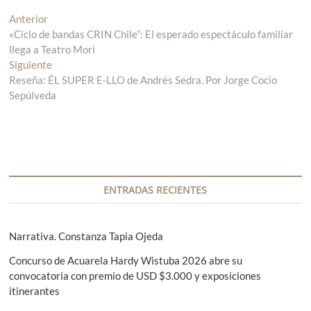
N
Anterior
E
«Ciclo de bandas CRIN Chile”: El esperado espectáculo familiar
n
a
llega a Teatro Mori
t
v
Siguiente
r
E
Reseña: ÉL SUPER E-LLO de Andrés Sedra. Por Jorge Cocio
a
n
e
Sepúlveda
d
t
g
a
r
a
a
a
n
d
c
t
a
i
e
s
r
i
ENTRADAS RECIENTES
ó
i
g
n
o
u
r
i
Narrativa. Constanza Tapia Ojeda
d
:
e
e
Concurso de Acuarela Hardy Wistuba 2026 abre su
n
convocatoria con premio de USD $3.000 y exposiciones
t
e
itinerantes
e
n
: