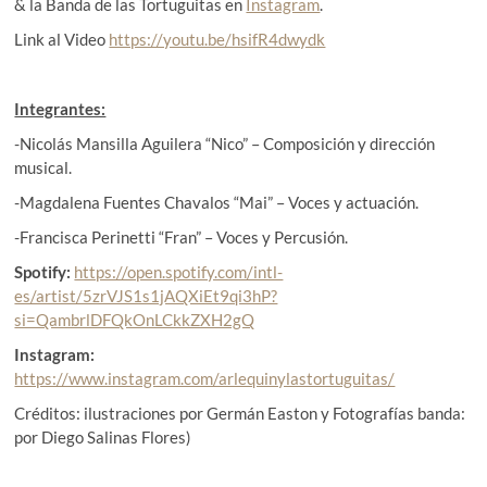
& la Banda de las Tortuguitas en
Instagram
.
Link al Video
https://youtu.be/hsifR4dwydk
Integrantes:
-Nicolás Mansilla Aguilera “Nico” – Composición y dirección
musical.
-Magdalena Fuentes Chavalos “Mai” – Voces y actuación.
-Francisca Perinetti “Fran” – Voces y Percusión.
Spotify:
https://open.spotify.com/intl-
es/artist/5zrVJS1s1jAQXiEt9qi3hP?
si=QambrlDFQkOnLCkkZXH2gQ
Instagram:
https://www.instagram.com/arlequinylastortuguitas/
Créditos: ilustraciones por Germán Easton y Fotografías banda:
por Diego Salinas Flores)