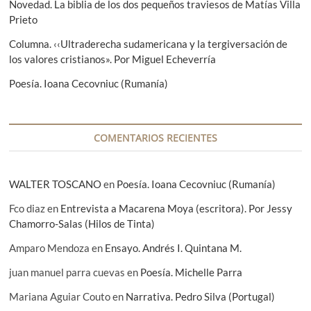
Novedad. La biblia de los dos pequeños traviesos de Matías Villa
t
Prieto
r
Columna. ‹‹Ultraderecha sudamericana y la tergiversación de
los valores cristianos». Por Miguel Echeverría
a
d
Poesía. Ioana Cecovniuc (Rumanía)
a
s
COMENTARIOS RECIENTES
WALTER TOSCANO
en
Poesía. Ioana Cecovniuc (Rumanía)
Fco diaz
en
Entrevista a Macarena Moya (escritora). Por Jessy
Chamorro-Salas (Hilos de Tinta)
Amparo Mendoza
en
Ensayo. Andrés I. Quintana M.
juan manuel parra cuevas
en
Poesía. Michelle Parra
Mariana Aguiar Couto
en
Narrativa. Pedro Silva (Portugal)