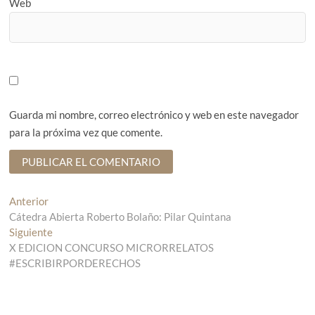
Web
Guarda mi nombre, correo electrónico y web en este navegador
para la próxima vez que comente.
N
Anterior
E
Cátedra Abierta Roberto Bolaño: Pilar Quintana
n
a
Siguiente
t
E
v
X EDICION CONCURSO MICRORRELATOS
r
n
#ESCRIBIRPORDERECHOS
a
t
e
d
r
g
a
a
a
d