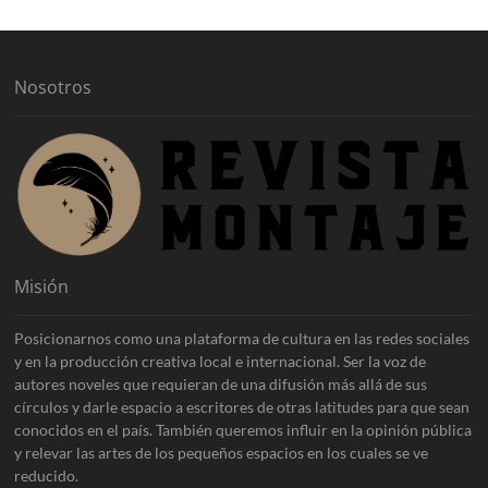
v
o
s
Nosotros
Misión
Posicionarnos como una plataforma de cultura en las redes sociales
y en la producción creativa local e internacional. Ser la voz de
autores noveles que requieran de una difusión más allá de sus
círculos y darle espacio a escritores de otras latitudes para que sean
conocidos en el país. También queremos influir en la opinión pública
y relevar las artes de los pequeños espacios en los cuales se ve
reducido.