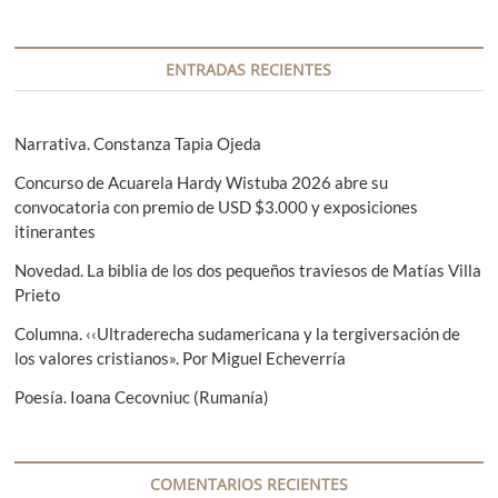
a
n
a
c
t
s
i
e
i
ENTRADAS RECIENTES
r
g
ó
i
u
n
o
i
Narrativa. Constanza Tapia Ojeda
r
e
d
Concurso de Acuarela Hardy Wistuba 2026 abre su
:
n
e
convocatoria con premio de USD $3.000 y exposiciones
t
itinerantes
e
e
:
Novedad. La biblia de los dos pequeños traviesos de Matías Villa
n
Prieto
t
Columna. ‹‹Ultraderecha sudamericana y la tergiversación de
r
los valores cristianos». Por Miguel Echeverría
a
Poesía. Ioana Cecovniuc (Rumanía)
d
a
COMENTARIOS RECIENTES