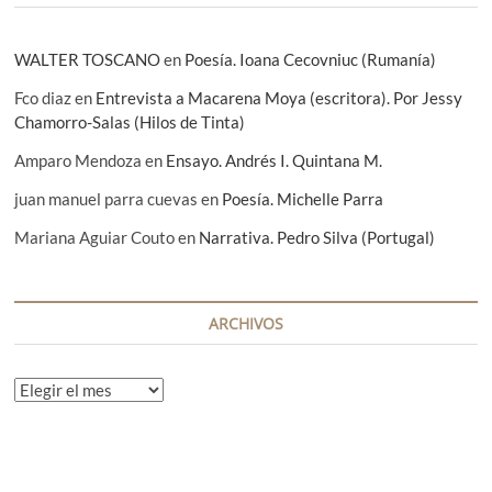
s
WALTER TOSCANO
en
Poesía. Ioana Cecovniuc (Rumanía)
Fco diaz
en
Entrevista a Macarena Moya (escritora). Por Jessy
Chamorro-Salas (Hilos de Tinta)
Amparo Mendoza
en
Ensayo. Andrés I. Quintana M.
juan manuel parra cuevas
en
Poesía. Michelle Parra
Mariana Aguiar Couto
en
Narrativa. Pedro Silva (Portugal)
ARCHIVOS
A
r
c
h
i