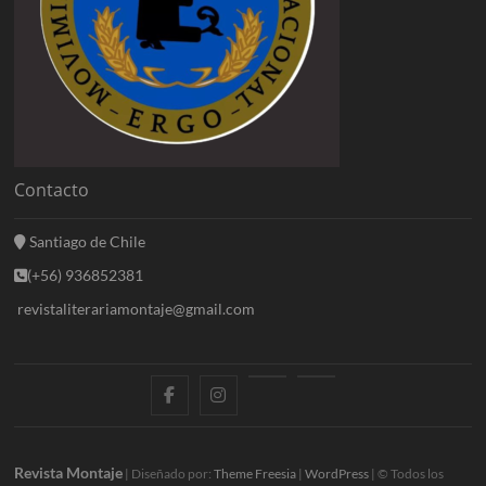
Contacto
Santiago de Chile
(+56) 936852381
revistaliterariamontaje@gmail.com
f
i
E
B
a
n
n
l
c
s
t
o
Revista Montaje
| Diseñado por:
Theme Freesia
|
WordPress
| © Todos los