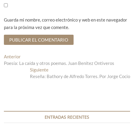
Guarda mi nombre, correo electrónico y web en este navegador
para la próxima vez que comente.
N
Anterior
E
Poesía: La caída y otros poemas. Juan Benitez Ontiveros
n
a
t
Siguiente
E
v
r
Reseña: Bathory de Alfredo Torres. Por Jorge Cocio
n
a
t
e
d
r
g
a
a
a
d
a
n
a
c
t
s
ENTRADAS RECIENTES
i
e
i
r
g