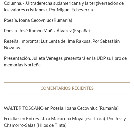
ó
i
u
Columna. ‹‹Ultraderecha sudamericana y la tergiversación de
n
o
i
los valores cristianos». Por Miguel Echeverría
r
e
d
Poesía. Ioana Cecovniuc (Rumanía)
:
n
e
t
Poesía. José Ramón Muñiz Álvarez (España)
e
e
Reseña. Impronta: Luz Lenta de Ilma Rakusa. Por Sebastián
:
n
Novajas
t
Presentación. Julieta Venegas presentará en la UDP su libro de
memorias Norteña
r
a
d
COMENTARIOS RECIENTES
a
s
WALTER TOSCANO
en
Poesía. Ioana Cecovniuc (Rumanía)
Fco diaz
en
Entrevista a Macarena Moya (escritora). Por Jessy
Chamorro-Salas (Hilos de Tinta)