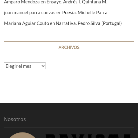
Amparo Mendoza
en
Ensayo. Andrés I. Quintana M.
juan manuel parra cuevas
en
Poesía. Michelle Parra
Mariana Aguiar Couto
en
Narrativa. Pedro Silva (Portugal)
ARCHIVOS
A
r
c
h
i
v
o
s
Nosotros