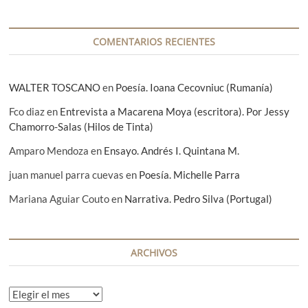
t
r
a
COMENTARIOS RECIENTES
d
a
WALTER TOSCANO
en
Poesía. Ioana Cecovniuc (Rumanía)
s
Fco diaz
en
Entrevista a Macarena Moya (escritora). Por Jessy
Chamorro-Salas (Hilos de Tinta)
Amparo Mendoza
en
Ensayo. Andrés I. Quintana M.
juan manuel parra cuevas
en
Poesía. Michelle Parra
Mariana Aguiar Couto
en
Narrativa. Pedro Silva (Portugal)
ARCHIVOS
A