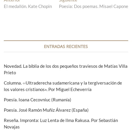
N
El medallón. Kate Chopin
n
Poesia: Dos poemas. Misael Capone
n
a
t
t
v
r
r
a
a
e
d
d
g
a
a
a
s
a
ENTRADAS RECIENTES
n
i
c
t
g
i
e
u
Novedad. La biblia de los dos pequeños traviesos de Matías Villa
r
i
Prieto
ó
i
e
Columna. ‹‹Ultraderecha sudamericana y la tergiversación de
n
o
n
los valores cristianos». Por Miguel Echeverría
r
t
d
:
e
Poesía. Ioana Cecovniuc (Rumanía)
e
:
Poesía. José Ramón Muñiz Álvarez (España)
e
Reseña. Impronta: Luz Lenta de Ilma Rakusa. Por Sebastián
n
Novajas