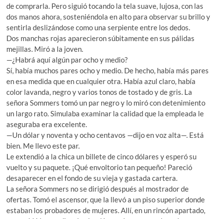
de comprarla. Pero siguió tocando la tela suave, lujosa, con las
dos manos ahora, sosteniéndola en alto para observar su brillo y
sentirla deslizándose como una serpiente entre los dedos.
Dos manchas rojas aparecieron súbitamente en sus pálidas
mejillas. Miró a la joven.
—¿Habrá aquí algún par ocho y medio?
Sí, había muchos pares ocho y medio. De hecho, había más pares
en esa medida que en cualquier otra. Había azul claro, había
color lavanda, negro y varios tonos de tostado y de gris. La
señora Sommers tomó un par negro y lo miró con detenimiento
un largo rato. Simulaba examinar la calidad que la empleada le
aseguraba era excelente.
—Un dólar y noventa y ocho centavos —dijo en voz alta—. Está
bien. Me llevo este par.
Le extendió a la chica un billete de cinco dólares y esperó su
vuelto y su paquete. ¡Qué envoltorio tan pequeño! Pareció
desaparecer en el fondo de su vieja y gastada cartera.
La señora Sommers no se dirigió después al mostrador de
ofertas. Tomó el ascensor, que la llevó a un piso superior donde
estaban los probadores de mujeres. Allí, en un rincón apartado,