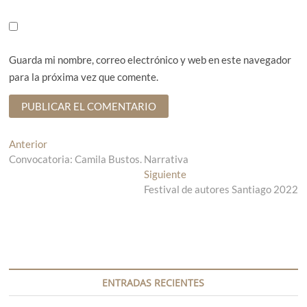
Guarda mi nombre, correo electrónico y web en este navegador
para la próxima vez que comente.
N
Anterior
E
Convocatoria: Camila Bustos. Narrativa
n
a
t
Siguiente
E
v
r
Festival de autores Santiago 2022
n
a
t
e
d
r
g
a
a
a
d
a
n
a
c
t
s
ENTRADAS RECIENTES
i
e
i