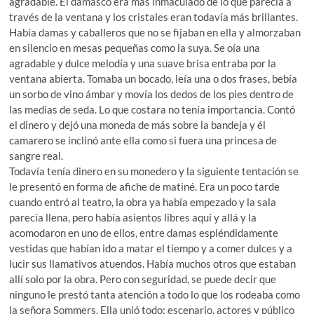
agradable. El damasco era más inmaculado de lo que parecía a
través de la ventana y los cristales eran todavía más brillantes.
Había damas y caballeros que no se fijaban en ella y almorzaban
en silencio en mesas pequeñas como la suya. Se oía una
agradable y dulce melodía y una suave brisa entraba por la
ventana abierta. Tomaba un bocado, leía una o dos frases, bebía
un sorbo de vino ámbar y movía los dedos de los pies dentro de
las medias de seda. Lo que costara no tenía importancia. Contó
el dinero y dejó una moneda de más sobre la bandeja y él
camarero se inclinó ante ella como si fuera una princesa de
sangre real.
Todavía tenía dinero en su monedero y la siguiente tentación se
le presentó en forma de afiche de matiné. Era un poco tarde
cuando entró al teatro, la obra ya había empezado y la sala
parecía llena, pero había asientos libres aquí y allá y la
acomodaron en uno de ellos, entre damas espléndidamente
vestidas que habían ido a matar el tiempo y a comer dulces y a
lucir sus llamativos atuendos. Había muchos otros que estaban
allí solo por la obra. Pero con seguridad, se puede decir que
ninguno le prestó tanta atención a todo lo que los rodeaba como
la señora Sommers. Ella unió todo: escenario, actores y público