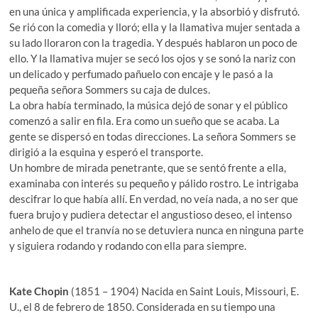
en una única y amplificada experiencia, y la absorbió y disfrutó.
Se rió con la comedia y lloró; ella y la llamativa mujer sentada a
su lado lloraron con la tragedia. Y después hablaron un poco de
ello. Y la llamativa mujer se secó los ojos y se sonó la nariz con
un delicado y perfumado pañuelo con encaje y le pasó a la
pequeña señora Sommers su caja de dulces.
La obra había terminado, la música dejó de sonar y el público
comenzó a salir en fila. Era como un sueño que se acaba. La
gente se dispersó en todas direcciones. La señora Sommers se
dirigió a la esquina y esperó el transporte.
Un hombre de mirada penetrante, que se sentó frente a ella,
examinaba con interés su pequeño y pálido rostro. Le intrigaba
descifrar lo que había allí. En verdad, no veía nada, a no ser que
fuera brujo y pudiera detectar el angustioso deseo, el intenso
anhelo de que el tranvía no se detuviera nunca en ninguna parte
y siguiera rodando y rodando con ella para siempre.
Kate Chopin
(1851 – 1904) Nacida en Saint Louis, Missouri, E.
U., el 8 de febrero de 1850. Considerada en su tiempo una