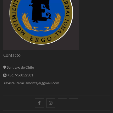
Contacto
Santiago de Chile
(+56) 936852381
revistaliterariamontaje@gmail.com
f
i
E
B
a
n
n
l