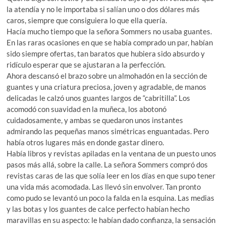
la atendía y no le importaba si salían uno o dos dólares más
caros, siempre que consiguiera lo que ella quería.
Hacía mucho tiempo que la señora Sommers no usaba guantes.
En las raras ocasiones en que se había comprado un par, habían
sido siempre ofertas, tan baratos que hubiera sido absurdo y
ridículo esperar que se ajustaran a la perfección.
Ahora descansó el brazo sobre un almohadón en la sección de
guantes y una criatura preciosa, joven y agradable, de manos
delicadas le calzó unos guantes largos de “cabritilla”. Los
acomodó con suavidad en la muñeca, los abotonó
cuidadosamente, y ambas se quedaron unos instantes
admirando las pequeñas manos simétricas enguantadas. Pero
había otros lugares más en donde gastar dinero.
Había libros y revistas apiladas en la ventana de un puesto unos
pasos más allá, sobre la calle. La señora Sommers compró dos
revistas caras de las que solía leer en los días en que supo tener
una vida más acomodada. Las llevó sin envolver. Tan pronto
como pudo se levantó un poco la falda en la esquina. Las medias
y las botas y los guantes de calce perfecto habían hecho
maravillas en su aspecto: le habían dado confianza, la sensación