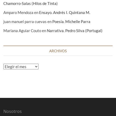
Chamorro-Salas (Hilos de Tinta)
Amparo Mendoza
en
Ensayo. Andrés I. Quintana M.
juan manuel parra cuevas
en
Poesía. Michelle Parra
Mariana Aguiar Couto
en
Narrativa. Pedro Silva (Portugal)
ARCHIVOS
A
r
c
h
i
v
o
s
Nosotros