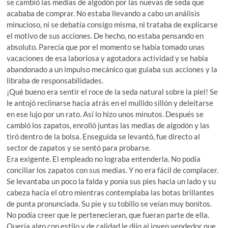
se cambió las medias de algodón por las nuevas de seda que
acababa de comprar. No estaba llevando a cabo un análisis
minucioso, ni se debatía consigo misma, ni trataba de explicarse
el motivo de sus acciones. De hecho, no estaba pensando en
absoluto. Parecía que por el momento se había tomado unas
vacaciones de esa laboriosa y agotadora actividad y se había
abandonado a un impulso mecánico que guiaba sus acciones y la
libraba de responsabilidades.
¡Qué bueno era sentir el roce de la seda natural sobre la piel! Se
le antojó reclinarse hacia atrás en el mullido sillón y deleitarse
en ese lujo por un rato. Así lo hizo unos minutos. Después se
cambió los zapatos, enrolló juntas las medias de algodón y las
tiró dentro de la bolsa. Enseguida se levantó, fue directo al
sector de zapatos y se sentó para probarse.
Era exigente. El empleado no lograba entenderla. No podía
conciliar los zapatos con sus medias. Y no era fácil de complacer.
Se levantaba un poco la falda y ponía sus pies hacia un lado y su
cabeza hacia el otro mientras contemplaba las botas brillantes
de punta pronunciada. Su pie y su tobillo se veían muy bonitos.
No podía creer que le pertenecieran, que fueran parte de ella.
Quería algo con estilo y de calidad le dijo al joven vendedor que