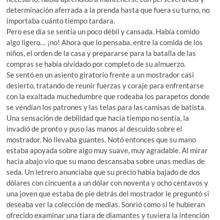
determinación aferrada a la prenda hasta que fuera su turno, no
importaba cuánto tiempo tardara.
Pero ese día se sentía un poco débil y cansada. Había comido
algo ligero… ¡no! Ahora que lo pensaba, entre la comida de los
niños, el orden de la casa y prepararse para la batalla de las
compras se había olvidado por completo de su almuerzo.
Se sentó en un asiento giratorio frente a un mostrador casi
desierto, tratando de reunir fuerzas y coraje para enfrentarse
con la exaltada muchedumbre que rodeaba los parapetos donde
se vendían los patrones y las telas para las camisas de batista.
Una sensación de debilidad que hacía tiempo no sentía, la
invadió de pronto y puso las manos al descuido sobre el
mostrador. No llevaba guantes. Notó entonces que su mano
estaba apoyada sobre algo muy suave, muy agradable. Al mirar
hacia abajo vio que su mano descansaba sobre unas medias de
seda. Un letrero anunciaba que su precio había bajado de dos
dólares con cincuenta a un dólar con noventa y ocho centavos y
una joven que estaba de pie detrás del mostrador le preguntó si
deseaba ver la colección de medias. Sonrió como si le hubieran
ofrecido examinar una tiara de diamantes y tuviera la intención