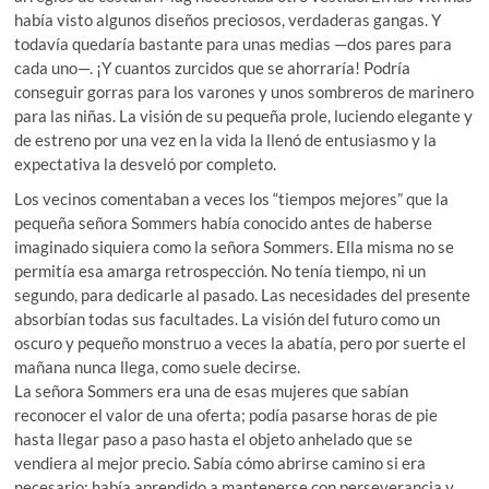
había visto algunos diseños preciosos, verdaderas gangas. Y
todavía quedaría bastante para unas medias —dos pares para
cada uno—. ¡Y cuantos zurcidos que se ahorraría! Podría
conseguir gorras para los varones y unos sombreros de marinero
para las niñas. La visión de su pequeña prole, luciendo elegante y
de estreno por una vez en la vida la llenó de entusiasmo y la
expectativa la desveló por completo.
Los vecinos comentaban a veces los “tiempos mejores” que la
pequeña señora Sommers había conocido antes de haberse
imaginado siquiera como la señora Sommers. Ella misma no se
permitía esa amarga retrospección. No tenía tiempo, ni un
segundo, para dedicarle al pasado. Las necesidades del presente
absorbían todas sus facultades. La visión del futuro como un
oscuro y pequeño monstruo a veces la abatía, pero por suerte el
mañana nunca llega, como suele decirse.
La señora Sommers era una de esas mujeres que sabían
reconocer el valor de una oferta; podía pasarse horas de pie
hasta llegar paso a paso hasta el objeto anhelado que se
vendiera al mejor precio. Sabía cómo abrirse camino si era
necesario; había aprendido a mantenerse con perseverancia y