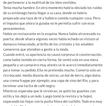
de pertenecer a la multitud de los bien vestidos.
Tenía mucha hambre. En otro momento habría obviado los ruidos
de su estómago hasta llegar a su casa, donde se habría
preparado una taza de té y hubiera comido cualquier cosa. Pero
el impulso que ahora la guiaba no le permitía sufrir con esos
pensamientos.
Había un restaurante en la esquina. Nunca había atravesado su
puerta; desde afuera algunas veces había echado un vistazo al
damasco inmaculado, al brillo de los cristales y los amables
camareros que atendían a gente a la moda.
Cuando entró, su apariencia no causó sorpresa ni consternación,
como había temido en cierta forma. Se sentó sola en una mesa
pequeña y un camarero muy atento se le acercó inmediatamente
para tomar su pedido. Ella no pretendía mucho. Comería solo un
rico bocado: media docena de ostras, un bol de berro, algo dulce,
una crema frappe por ejemplo; una copa de vino del Rin, y para
terminar una tacita de café negro.
Mientras esperaba que le sirvieran, se quitó los guantes con
estilo y los dejó a un lado. Luego tomó la revista y la hojeó,
separando las hojas con la punta filosa del cuchillo. Todo era muy