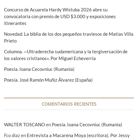
r
g
ó
i
u
Concurso de Acuarela Hardy Wistuba 2026 abre su
n
o
i
convocatoria con premio de USD $3.000 y exposiciones
r
e
itinerantes
d
:
n
e
Novedad. La biblia de los dos pequeños traviesos de Matías Villa
t
Prieto
e
e
:
Columna. ‹‹Ultraderecha sudamericana y la tergiversación de
n
los valores cristianos». Por Miguel Echeverría
t
Poesía. Ioana Cecovniuc (Rumanía)
r
Poesía. José Ramón Muñiz Álvarez (España)
a
d
a
COMENTARIOS RECIENTES
s
WALTER TOSCANO
en
Poesía. Ioana Cecovniuc (Rumanía)
Fco diaz
en
Entrevista a Macarena Moya (escritora). Por Jessy