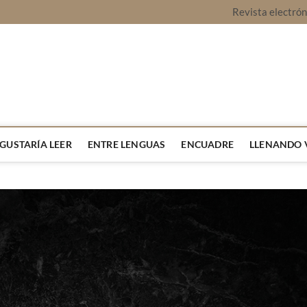
Revista electró
vista Montaje
URA Y OPINIÓN
 GUSTARÍA LEER
ENTRE LENGUAS
ENCUADRE
LLENANDO 