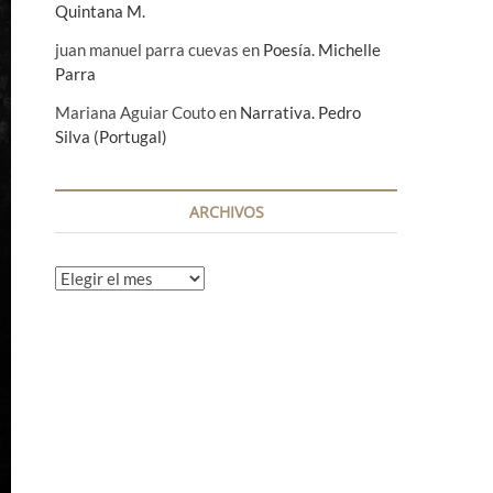
Quintana M.
juan manuel parra cuevas
en
Poesía. Michelle
Parra
Mariana Aguiar Couto
en
Narrativa. Pedro
Silva (Portugal)
ARCHIVOS
A
r
c
h
i
v
o
s