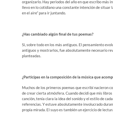
organizarlo. Hay periodos del año en que escribo más i
llevo en lo cotidiano una constante intención de situar la
en el aire” para ir juntando.
¿Has cambiado algún final de tus poemas?
Si, sobre todo en los más antiguos. El pensamiento evol
antiguos y mostrarlos, fue absolutamente necesario rev
planteadas.
¿Participas en la composición de la música que acom
Muchos de los primeros poemas que escribí nacieron com
de crear cierta atmósfera. Cuando decidí que mis libr
canción, tenía clara la idea del sonido y el estilo de ca
referencias. Y estuve absolutamente involucrado durant
propia mirada. El suyo es también un ejercicio de lectu