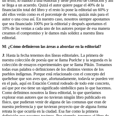
un texto, lo mando a una editorial y tiene proceso de coedición y ahí
se llega a un acuerdo. Quizá el autor quiere pagar el 40% de la
financiación total del libro y el resto lo pone la editorial un 60% y
ahí ellos verán como es el porcentaje de venta, quizás más para el
autor o una cosa así. En nuestro caso, nosotros siempre apostamos
que sea financiado 100% por la editorial y después aportamos el
10% de las ventas a cada uno de los autores porque de esa manera
creamos el compromiso y le damos más solidez a nuestra línea
editorial.
M
:
¿Cómo definieron las áreas a abordar en la editorial?
J
: Hasta la fecha tenemos dos líneas editoriales. La primera de
nuestra colección de poesía que se llama Puelche y la segunda es la
colección de ensayos experimentales que se llama Pikún. Tomamos
todas esas palabra o definiciones de los distintos vientos de los
pueblos indígenas. Porque está relacionado con el concepto del
queltehue que son aves que, afortunadamente, todavía se pueden ver
en el país, aquí en Estación Central rodeado de todo este concreto,
así que por eso tiene un significado simbólico para lo que hacemos.
Como definimos nosotros la línea editorial, lo que queríamos
explorar eran autores que no tuvieran ningún libro publicado en
físico, que pudieran venir de alguna de las comunas que eran de
nuestra preferencia y que tuvieran proyecto que de alguna forma
retrata lo que ocurría en la ciudad. Esa fue como la primera
definición que nosotros tuvimos. Por ejemplo, tenemos el libro de