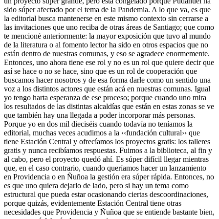
un proyecto súper grande, pero está congelado porque Pudahuel ha
sido súper afectado por el tema de la Pandemia. A lo que va, es que
la editorial busca mantenerse en este mismo contexto sin cerrarse a
las invitaciones que uno reciba de otras áreas de Santiago; que como
te mencioné anteriormente: la mayor exposición que tuvo al mundo
de la literatura o al fomento lector ha sido en otros espacios que no
están dentro de nuestras comunas, y eso se agradece enormemente.
Entonces, uno ahora tiene ese rol y no es un rol que quiere decir que
así se hace o no se hace, sino que es un rol de cooperación que
buscamos hacer nosotros y de esa forma darle como un sentido una
voz a los distintos actores que están acá en nuestras comunas. Igual
yo tengo harta esperanza de ese proceso; porque cuando uno mira
los resultados de las distintas alcaldías que están en estas zonas se ve
que también hay una llegada a poder incorporar más personas.
Porque yo en dos mil dieciséis cuando todavía no teníamos la
editorial, muchas veces acudimos a la ‹‹fundación cultural›› que
tiene Estación Central y ofrecíamos los proyectos gratis: los talleres
gratis y nunca recibíamos respuestas. Fuimos a la biblioteca, al fin y
al cabo, pero el proyecto quedó ahí. Es súper difícil llegar mientras
que, en el caso contrario, cuando queríamos hacer un lanzamiento
en Providencia o en Ñuñoa la gestión era súper rápida. Entonces, no
es que uno quiera dejarlo de lado, pero si hay un tema como
estructural que pueda estar ocasionando ciertas descoordinaciones,
porque quizás, evidentemente Estación Central tiene otras
necesidades que Providencia y Ñuñoa que se entiende bastante bien,