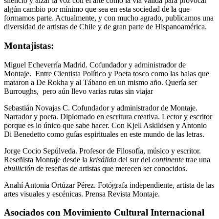
silencio y alzar la voz con el arte como la vía válida para provocar
algún cambio por mínimo que sea en esta sociedad de la que
formamos parte. Actualmente, y con mucho agrado, publicamos una
diversidad de artistas de Chile y de gran parte de Hispanoamérica.
Montajistas:
Miguel Echeverría Madrid. Cofundador y administrador de
Montaje. Entre Cientista Político y Poeta tosco como las balas que
mataron a De Rokha y al Tábano en un mismo año. Quería ser
Burroughs, pero aún llevo varias rutas sin viajar
Sebastián Novajas C. Cofundador y administrador de Montaje.
Narrador y poeta. Diplomado en escritura creativa. Lector y escritor
porque es lo único que sabe hacer. Con Kjell Askildsen y Antonio
Di Benedetto como guías espirituales en este mundo de las letras.
Jorge Cocio Sepúlveda. Profesor de Filosofía, músico y escritor.
Reseñista Montaje desde la
krisálida
del sur del
continente
trae una
ebullición
de reseñas de artistas que merecen ser conocidos.
Anahí Antonia Ortúzar Pérez. Fotógrafa independiente, artista de las
artes visuales y escénicas. Prensa Revista Montaje.
Asociados con Movimiento Cultural Internacional