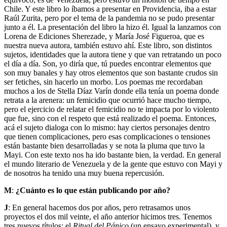
Chile. Y este libro lo íbamos a presentar en Providencia, iba a estar
Raúl Zurita, pero por el tema de la pandemia no se pudo presentar
junto a él. La presentación del libro la hizo él. Igual la lanzamos con
Lorena de Ediciones Sherezade, y María José Figueroa, que es
nuestra nueva autora, también estuvo ahí. Este libro, son distintos
sujetos, identidades que la autora tiene y que van retratando un poco
el día a día. Son, yo diría que, tú puedes encontrar elementos que
son muy banales y hay otros elementos que son bastante crudos sin
ser fetiches, sin hacerlo un morbo. Los poemas me recordaban
muchos a los de Stella Díaz Varín donde ella tenía un poema donde
retrata a la arenera: un femicidio que ocurrió hace mucho tiempo,
pero el ejercicio de relatar el femicidio no te impacta por lo violento
que fue, sino con el respeto que está realizado el poema. Entonces,
acá el sujeto dialoga con lo mismo: hay ciertos personajes dentro
que tienen complicaciones, pero esas complicaciones o tensiones
están bastante bien desarrolladas y se nota la pluma que tuvo la
Mayi. Con este texto nos ha ido bastante bien, la verdad. En general
el mundo literario de Venezuela y de la gente que estuvo con Mayi y
de nosotros ha tenido una muy buena repercusión.
M
:
¿Cuánto es lo que están publicando por año?
J
: En general hacemos dos por años, pero retrasamos unos
proyectos el dos mil veinte, el año anterior hicimos tres. Tenemos
tres nuevos títulos: el
Ritual del Pánico
(un ensayo experimental), y