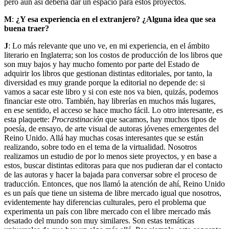
pero aun así debería dar un espacio para estos proyectos.
M
:
¿Y esa experiencia en el extranjero? ¿Alguna idea que sea
buena traer?
J
: Lo más relevante que uno ve, en mi experiencia, en el ámbito
literario en Inglaterra; son los costos de producción de los libros que
son muy bajos y hay mucho fomento por parte del Estado de
adquirir los libros que gestionan distintas editoriales, por tanto, la
diversidad es muy grande porque la editorial no depende de: si
vamos a sacar este libro y si con este nos va bien, quizás, podemos
financiar este otro. También, hay librerías en muchos más lugares,
en ese sentido, el acceso se hace mucho fácil. Lo otro interesante, es
esta plaquette:
Procrastinación
que sacamos, hay muchos tipos de
poesía, de ensayo, de arte visual de autoras jóvenes emergentes del
Reino Unido. Allá hay muchas cosas interesantes que se están
realizando, sobre todo en el tema de la virtualidad. Nosotros
realizamos un estudio de por lo menos siete proyectos, y en base a
estos, buscar distintas editoras para que nos pudieran dar el contacto
de las autoras y hacer la bajada para conversar sobre el proceso de
traducción. Entonces, que nos llamó la atención de ahí, Reino Unido
es un país que tiene un sistema de libre mercado igual que nosotros,
evidentemente hay diferencias culturales, pero el problema que
experimenta un país con libre mercado con el libre mercado más
desatado del mundo son muy similares. Son estas temáticas