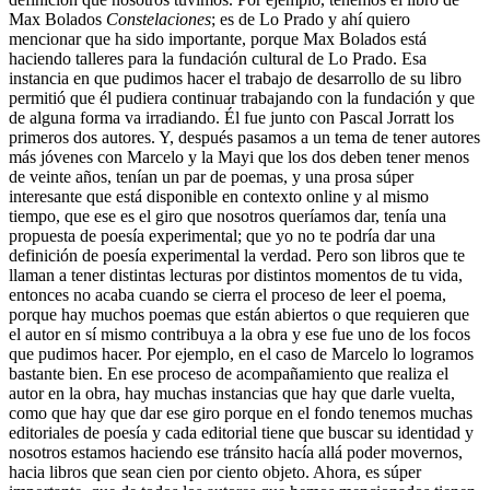
Max Bolados
Constelaciones
; es de Lo Prado y ahí quiero
mencionar que ha sido importante, porque Max Bolados está
haciendo talleres para la fundación cultural de Lo Prado. Esa
instancia en que pudimos hacer el trabajo de desarrollo de su libro
permitió que él pudiera continuar trabajando con la fundación y que
de alguna forma va irradiando. Él fue junto con Pascal Jorratt los
primeros dos autores. Y, después pasamos a un tema de tener autores
más jóvenes con Marcelo y la Mayi que los dos deben tener menos
de veinte años, tenían un par de poemas, y una prosa súper
interesante que está disponible en contexto online y al mismo
tiempo, que ese es el giro que nosotros queríamos dar, tenía una
propuesta de poesía experimental; que yo no te podría dar una
definición de poesía experimental la verdad. Pero son libros que te
llaman a tener distintas lecturas por distintos momentos de tu vida,
entonces no acaba cuando se cierra el proceso de leer el poema,
porque hay muchos poemas que están abiertos o que requieren que
el autor en sí mismo contribuya a la obra y ese fue uno de los focos
que pudimos hacer. Por ejemplo, en el caso de Marcelo lo logramos
bastante bien. En ese proceso de acompañamiento que realiza el
autor en la obra, hay muchas instancias que hay que darle vuelta,
como que hay que dar ese giro porque en el fondo tenemos muchas
editoriales de poesía y cada editorial tiene que buscar su identidad y
nosotros estamos haciendo ese tránsito hacía allá poder movernos,
hacia libros que sean cien por ciento objeto. Ahora, es súper