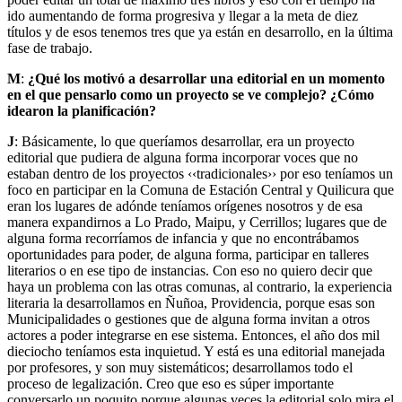
ido aumentando de forma progresiva y llegar a la meta de diez
títulos y de esos tenemos tres que ya están en desarrollo, en la última
fase de trabajo.
M
:
¿Qué los motivó a desarrollar una editorial en un momento
en el que pensarlo como un proyecto se ve complejo? ¿Cómo
idearon la planificación?
J
: Básicamente, lo que queríamos desarrollar, era un proyecto
editorial que pudiera de alguna forma incorporar voces que no
estaban dentro de los proyectos ‹‹tradicionales›› por eso teníamos un
foco en participar en la Comuna de Estación Central y Quilicura que
eran los lugares de adónde teníamos orígenes nosotros y de esa
manera expandirnos a Lo Prado, Maipu, y Cerrillos; lugares que de
alguna forma recorríamos de infancia y que no encontrábamos
oportunidades para poder, de alguna forma, participar en talleres
literarios o en ese tipo de instancias. Con eso no quiero decir que
haya un problema con las otras comunas, al contrario, la experiencia
literaria la desarrollamos en Ñuñoa, Providencia, porque esas son
Municipalidades o gestiones que de alguna forma invitan a otros
actores a poder integrarse en ese sistema. Entonces, el año dos mil
dieciocho teníamos esta inquietud. Y está es una editorial manejada
por profesores, y son muy sistemáticos; desarrollamos todo el
proceso de legalización. Creo que eso es súper importante
conversarlo un poquito porque algunas veces la editorial solo mira el