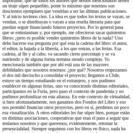
importante, que de todos los autores que hemos mencionados tienen
un tiraje súper pequeñito, ponte lo máximo que tenemos son
doscientos ejemplares que vendrían a ser las últimas publicaciones.
Y al inicio tuvimos cien. La idea es que todos los textos se vayan, se
vendan, o se distribuyan o vayan a una reseña literaria para que
puedan seguir financiando futuros proyectos. Por lo general pasa
que se entusiasman y, por ejemplo, me ofrecieron sacar quinientos
libros: ¿pero es posible vender quinientos libros de la nada? Uno
debe hacerse esa pregunta por qué esta la cadena del libro: el autor,
el editor, la bajada a la librería, a los que entran, a las ferias. Esa
cadena, al fin y al cabo, va sacando cierto porcentaje y se va
nutriendo y de alguna forma termina siendo complejo. Yo
mencionaría también que por ahí está una de las mayores
debilidades que nosotros tenemos: ¿por qué? Nosotros empezamos
el dos mil dieciocho a consolidar el proyecto; llegamos a Chile,
estuve un tiempo estudiando en el extranjero, y nos pudimos
establecer en algunas ferias, uno va conociendo distintas editoriales,
participamos en la Furia, pero paso el contexto de pandemia y no
pudimos profundizar en esta alianza. En este contexto de virtualidad,
si bien afortunadamente, nos ganamos dos Fondos del Libro y eso
nos permitió financiar otros proyectos, pero en sí, perdimos un poco
esa visualización. A otros editoriales les fue súper bien, porque están
en distintas asociaciones, cooperativas que eran el paso a seguir que
teníamos nosotros y que queremos, evidentemente, retomar la
presencialidad. Siempre seguimos con los libros en físico, nada ha