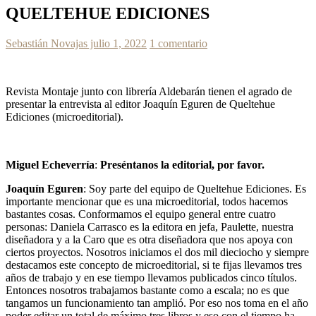
QUELTEHUE EDICIONES
Sebastián Novajas
julio 1, 2022
1 comentario
Revista Montaje junto con librería Aldebarán tienen el agrado de
presentar la entrevista al editor Joaquín Eguren de Queltehue
Ediciones (microeditorial).
Miguel Echeverría
:
Preséntanos la editorial, por favor.
Joaquín Eguren
: Soy parte del equipo de Queltehue Ediciones. Es
importante mencionar que es una microeditorial, todos hacemos
bastantes cosas. Conformamos el equipo general entre cuatro
personas: Daniela Carrasco es la editora en jefa, Paulette, nuestra
diseñadora y a la Caro que es otra diseñadora que nos apoya con
ciertos proyectos. Nosotros iniciamos el dos mil dieciocho y siempre
destacamos este concepto de microeditorial, si te fijas llevamos tres
años de trabajo y en ese tiempo llevamos publicados cinco títulos.
Entonces nosotros trabajamos bastante como a escala; no es que
tangamos un funcionamiento tan amplió. Por eso nos toma en el año
poder editar un total de máximo tres libros y eso con el tiempo ha