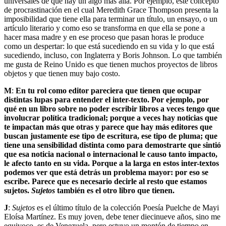
universales de que hay un algo más allá. Por ejemplo, este concepto
de procrastinación en el cual Meredith Grace Thompson presenta la
imposibilidad que tiene ella para terminar un título, un ensayo, o un
artículo literario y como eso se transforma en que ella se pone a
hacer masa madre y en ese proceso que pasan horas le produce
como un despertar: lo que está sucediendo en su vida y lo que está
sucediendo, incluso, con Inglaterra y Boris Johnson. Lo que también
me gusta de Reino Unido es que tienen muchos proyectos de libros
objetos y que tienen muy bajo costo.
M
:
En tu rol como editor pareciera que tienen que ocupar
distintas lupas para entender el inter-texto. Por ejemplo, por
qué en un libro sobre no poder escribir libros a veces tengo que
involucrar política tradicional; porque a veces hay noticias que
te impactan más que otras y parece que hay más editores que
buscan justamente ese tipo de escritura, ese tipo de pluma; que
tiene una sensibilidad distinta como para demostrarte que sintió
que esa noticia nacional o internacional le causo tanto impacto,
le afecto tanto en su vida. Porque a la larga en estos inter-textos
podemos ver que está detrás un problema mayor: por eso se
escribe. Parece que es necesario decirle al resto que estamos
sujetos.
Sujetos
también es el otro libro que tienen.
J
:
Sujetos
es el último título de la colección Poesía Puelche de Mayi
Eloísa Martínez. Es muy joven, debe tener diecinueve años, sino me
equivoco, es de Venezuela, pero estuvo un montón de tiempo en