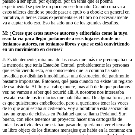
pasado a ser epub, por ejemplo, por un tema que el poema
experimental se pierde un poco en ese formato. Cuando una va a
estos talleres donde se puede pasar a epub o a ebook; en general en
narrativa, si tienes cosas experimentales el libro no necesariamente
va a captar todo eso. Eso ha sido uno de los grandes desafíos.
M
:
¿Crees que estos nuevos autores y editoriales como la tuya
sean la vía para llegar justamente a esos lugares donde no
teníamos autores, no teníamos libros y que se está convirtiendo
en un movimiento en ciernes?
J
: Evidentemente, mira una de las cosas que más me preocupaba era
la memoria que tenía Estación Central, probablemente las personas
que están viendo esto, son conscientes que la comuna ha sido
invadida por distintas inmobiliarias; una destrucción del patrimonio
bastante importante. Entonces, qué pasa cuando no existe un registro
de esa historia. Al fin y al cabo; muere, más allá de lo que podamos
ver, no vamos a saber qué ocurrió allí. A nosotros nos interesaba
rescatar eso de los territorios que habitábamos. De alguna forma, no
es que quisiéramos embellecerlo, pero si queríamos tener las voces
de lo que aquí estaba sucediendo. Voy a nombrar a esta asociación:
hay un grupo de ciclistas en Pudahuel que se llama Pedahuel Sur;
bueno, con ellos tenemos un proyecto: hacer una cartografía de
todas las actividades que estaban pasando, queríamos ver el tema de
un libro objeto de los distintos mensajes que había en la comuna: era