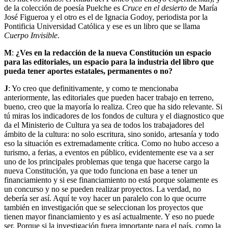
de la colección de poesía Puelche es
Cruce en el desierto
de María
José Figueroa y el otro es el de Ignacia Godoy, periodista por la
Pontificia Universidad Católica y ese es un libro que se llama
Cuerpo Invisible
.
M
:
¿Ves en la redacción de la nueva Constitución un espacio
para las editoriales, un espacio para la industria del libro que
pueda tener aportes estatales, permanentes o no?
J
: Yo creo que definitivamente, y como te mencionaba
anteriormente, las editoriales que pueden hacer trabajo en terreno,
bueno, creo que la mayoría lo realiza. Creo que ha sido relevante. Si
tú miras los indicadores de los fondos de cultura y el diagnostico que
da el Ministerio de Cultura ya sea de todos los trabajadores del
ámbito de la cultura: no solo escritura, sino sonido, artesanía y todo
eso la situación es extremadamente crítica. Como no hubo acceso a
turismo, a ferias, a eventos en público, evidentemente ese va a ser
uno de los principales problemas que tenga que hacerse cargo la
nueva Constitución, ya que todo funciona en base a tener un
financiamiento y si ese financiamiento no está porque solamente es
un concurso y no se pueden realizar proyectos. La verdad, no
debería ser así. Aquí te voy hacer un paralelo con lo que ocurre
también en investigación que se seleccionan los proyectos que
tienen mayor financiamiento y es así actualmente. Y eso no puede
ser. Porque si la investigación fuera importante para el país, como la