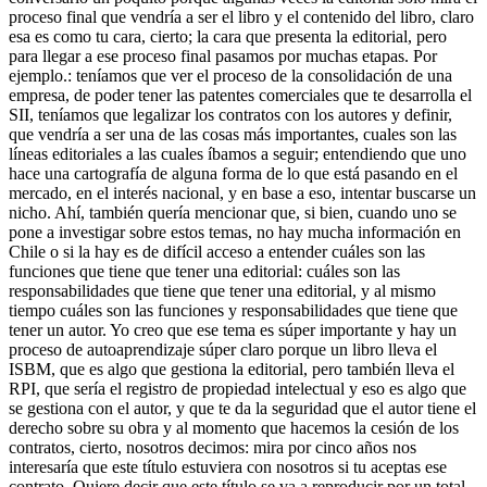
proceso final que vendría a ser el libro y el contenido del libro, claro
esa es como tu cara, cierto; la cara que presenta la editorial, pero
para llegar a ese proceso final pasamos por muchas etapas. Por
ejemplo.: teníamos que ver el proceso de la consolidación de una
empresa, de poder tener las patentes comerciales que te desarrolla el
SII, teníamos que legalizar los contratos con los autores y definir,
que vendría a ser una de las cosas más importantes, cuales son las
líneas editoriales a las cuales íbamos a seguir; entendiendo que uno
hace una cartografía de alguna forma de lo que está pasando en el
mercado, en el interés nacional, y en base a eso, intentar buscarse un
nicho. Ahí, también quería mencionar que, si bien, cuando uno se
pone a investigar sobre estos temas, no hay mucha información en
Chile o si la hay es de difícil acceso a entender cuáles son las
funciones que tiene que tener una editorial: cuáles son las
responsabilidades que tiene que tener una editorial, y al mismo
tiempo cuáles son las funciones y responsabilidades que tiene que
tener un autor. Yo creo que ese tema es súper importante y hay un
proceso de autoaprendizaje súper claro porque un libro lleva el
ISBM, que es algo que gestiona la editorial, pero también lleva el
RPI, que sería el registro de propiedad intelectual y eso es algo que
se gestiona con el autor, y que te da la seguridad que el autor tiene el
derecho sobre su obra y al momento que hacemos la cesión de los
contratos, cierto, nosotros decimos: mira por cinco años nos
interesaría que este título estuviera con nosotros si tu aceptas ese
contrato. Quiere decir que este título se va a reproducir por un total