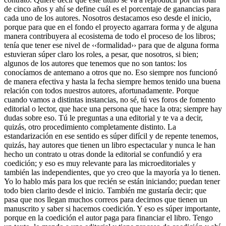
de cinco años y ahí se define cuál es el porcentaje de ganancias para
cada uno de los autores. Nosotros destacamos eso desde el inicio,
porque para que en el fondo el proyecto agarrara forma y de alguna
manera contribuyera al ecosistema de todo el proceso de los libros;
tenía que tener ese nivel de ‹‹formalidad›› para que de alguna forma
estuvieran súper claro los roles, a pesar, que nosotros, si bien;
algunos de los autores que tenemos que no son tantos: los
conocíamos de antemano a otros que no. Eso siempre nos funcionó
de manera efectiva y hasta la fecha siempre hemos tenido una buena
relación con todos nuestros autores, afortunadamente. Porque
cuando vamos a distintas instancias, no sé, tú ves foros de fomento
editorial o lector, que hace una persona que hace la otra; siempre hay
dudas sobre eso. Tú le preguntas a una editorial y te va a decir,
quizás, otro procedimiento completamente distinto. La
estandarización en ese sentido es súper difícil y de repente tenemos,
quizás, hay autores que tienen un libro espectacular y nunca le han
hecho un contrato u otras donde la editorial se confundió y era
coedición; y eso es muy relevante para las microeditoriales y
también las independientes, que yo creo que la mayoría ya lo tienen.
Yo lo hablo más para los que recién se están iniciando; puedan tener
todo bien clarito desde el inicio. También me gustaría decir; que
pasa que nos llegan muchos correos para decirnos que tienen un
manuscrito y saber si hacemos coedición. Y eso es súper importante,
porque en la coedición el autor paga para financiar el libro. Tengo