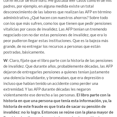
con el lector de este libro. Me gustaba leer casos como el de mis
padres, por ejemplo, en alguna medida existe un total
desconocimiento de las labores que realizan las AFP en término
administrativo. ¿Qué hacen con nuestros ahorros? Sobre todo
con los que más sufren, como los que tienen que pedir pensiones
vitalicias por casos de invalidez. Las AFP tenían un tremendo
negociado con no dar estas pensiones de invalidez, que era lo
peor pudieron llegar estas instituciones. Que es la bajeza más
grande, de no entregar los recursos a personas que están
postradas, básicamente.
W
: Claro, fíjate que el libro parte con la historia de las pensiones
de invalidez. Que durante años, probablemente décadas, las AFP
dejaron de entregarles pensiones a quienes tenían justamente
una dolencia invalidante, y bromeaban, que era depresión o
incluso que habían tenido un accidente como perder una
extremidad. Y las AFP durante décadas les negaron
violentamente ese derecho a las personas.
El libro parte con la
historia en que una persona que tenía esta información, ya, la
historia de este fraude es que trata de sacar su pensión de
invalidez: no lo logra. Entonces se reúne con la plana mayor de