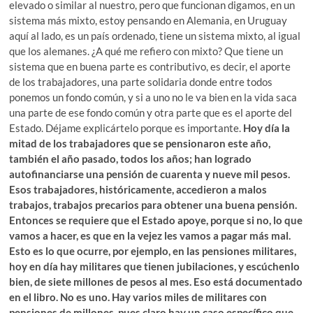
elevado o similar al nuestro, pero que funcionan digamos, en un
sistema más mixto, estoy pensando en Alemania, en Uruguay
aquí al lado, es un país ordenado, tiene un sistema mixto, al igual
que los alemanes. ¿A qué me refiero con mixto? Que tiene un
sistema que en buena parte es contributivo, es decir, el aporte
de los trabajadores, una parte solidaria donde entre todos
ponemos un fondo común, y si a uno no le va bien en la vida saca
una parte de ese fondo común y otra parte que es el aporte del
Estado. Déjame explicártelo porque es importante.
Hoy día la
mitad de los trabajadores que se pensionaron este año,
también el año pasado, todos los años; han logrado
autofinanciarse una pensión de cuarenta y nueve mil pesos.
Esos trabajadores, históricamente, accedieron a malos
trabajos, trabajos precarios para obtener una buena pensión.
Entonces se requiere que el Estado apoye, porque si no, lo que
vamos a hacer, es que en la vejez les vamos a pagar más mal.
Esto es lo que ocurre, por ejemplo, en las pensiones militares,
hoy en día hay militares que tienen jubilaciones, y escúchenlo
bien, de siete millones de pesos al mes. Eso está documentado
en el libro. No es uno. Hay varios miles de militares con
pensiones de millones, pues claro hay un caso específico que