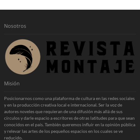
v
o
s
Nosotros
Misión
Posicionarnos como una plataforma de cultura en las redes sociales
y en la producción creativa local e internacional. Ser la voz de
autores noveles que requieran de una difusión más allá de sus
círculos y darle espacio a escritores de otras latitudes para que sean
conocidos en el país. También queremos influir en la opinión pública
y relevar las artes de los pequeños espacios en los cuales se ve
reducido.