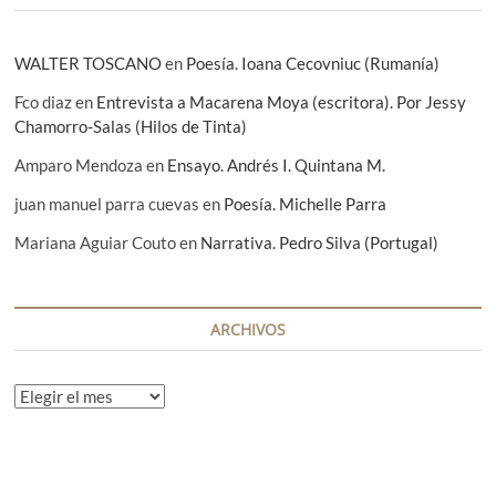
s
WALTER TOSCANO
en
Poesía. Ioana Cecovniuc (Rumanía)
Fco diaz
en
Entrevista a Macarena Moya (escritora). Por Jessy
Chamorro-Salas (Hilos de Tinta)
Amparo Mendoza
en
Ensayo. Andrés I. Quintana M.
juan manuel parra cuevas
en
Poesía. Michelle Parra
Mariana Aguiar Couto
en
Narrativa. Pedro Silva (Portugal)
ARCHIVOS
A
r
c
h
i