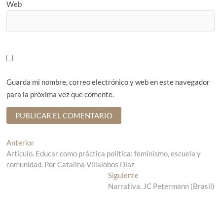
Web
Guarda mi nombre, correo electrónico y web en este navegador
para la próxima vez que comente.
N
Anterior
E
Artículo. Educar como práctica política: feminismo, escuela y
n
a
comunidad. Por Catalina Villalobos Díaz
t
v
r
Siguiente
E
a
Narrativa. JC Petermann (Brasil)
n
e
d
t
g
a
r
a
a