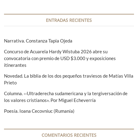
a
n
d
c
t
a
i
e
s
ENTRADAS RECIENTES
r
i
ó
i
g
n
o
u
Narrativa. Constanza Tapia Ojeda
r
i
d
Concurso de Acuarela Hardy Wistuba 2026 abre su
:
e
e
convocatoria con premio de USD $3.000 y exposiciones
n
itinerantes
t
e
e
Novedad. La biblia de los dos pequeños traviesos de Matías Villa
n
:
Prieto
t
Columna. ‹‹Ultraderecha sudamericana y la tergiversación de
r
los valores cristianos». Por Miguel Echeverría
a
Poesía. Ioana Cecovniuc (Rumanía)
d
a
COMENTARIOS RECIENTES