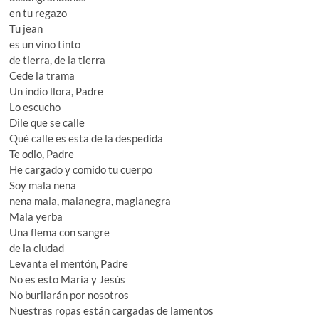
en tu regazo
Tu jean
es un vino tinto
de tierra, de la tierra
Cede la trama
Un indio llora, Padre
Lo escucho
Dile que se calle
Qué calle es esta de la despedida
Te odio, Padre
He cargado y comido tu cuerpo
Soy mala nena
nena mala, malanegra, magianegra
Mala yerba
Una flema con sangre
de la ciudad
Levanta el mentón, Padre
No es esto Maria y Jesús
No burilarán por nosotros
Nuestras ropas están cargadas de lamentos