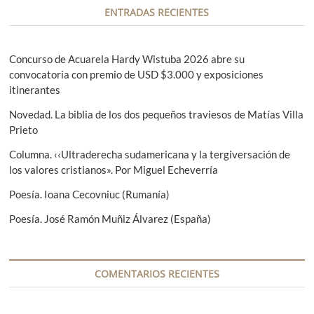
i
e
s
ENTRADAS RECIENTES
r
i
ó
i
g
n
o
u
Concurso de Acuarela Hardy Wistuba 2026 abre su
r
i
convocatoria con premio de USD $3.000 y exposiciones
d
:
e
itinerantes
e
n
Novedad. La biblia de los dos pequeños traviesos de Matías Villa
t
e
Prieto
e
n
:
Columna. ‹‹Ultraderecha sudamericana y la tergiversación de
t
los valores cristianos». Por Miguel Echeverría
r
Poesía. Ioana Cecovniuc (Rumanía)
a
Poesía. José Ramón Muñiz Álvarez (España)
d
a
COMENTARIOS RECIENTES
s