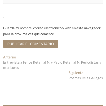
Guarda mi nombre, correo electrónico y web en este navegador
para la próxima vez que comente.
N
Anterior
E
Entrevista a Felipe Retamal N. y Pablo Retamal N. Periodistas y
n
a
escritores
t
v
r
Siguiente
E
a
Poemas. Mía Gallegos
n
e
d
t
g
a
r
a
a
a
n
d
c
t
a