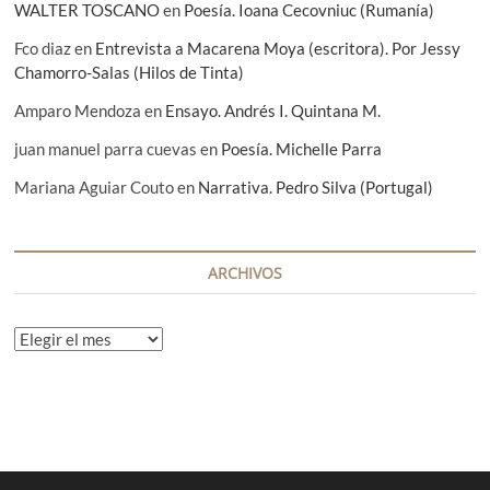
WALTER TOSCANO
en
Poesía. Ioana Cecovniuc (Rumanía)
Fco diaz
en
Entrevista a Macarena Moya (escritora). Por Jessy
Chamorro-Salas (Hilos de Tinta)
Amparo Mendoza
en
Ensayo. Andrés I. Quintana M.
juan manuel parra cuevas
en
Poesía. Michelle Parra
Mariana Aguiar Couto
en
Narrativa. Pedro Silva (Portugal)
ARCHIVOS
A
r
c
h
i
v
o