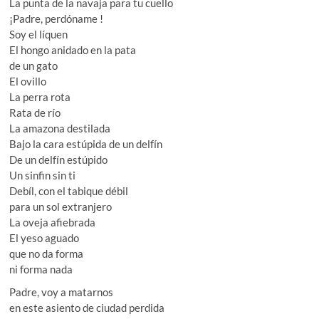
La punta de la navaja para tu cuello
¡Padre, perdóname !
Soy el líquen
El hongo anidado en la pata
de un gato
El ovillo
La perra rota
Rata de río
La amazona destilada
Bajo la cara estúpida de un delfín
De un delfín estúpido
Un sinfin sin ti
Debíl, con el tabique débil
para un sol extranjero
La oveja afiebrada
El yeso aguado
que no da forma
ni forma nada
Padre, voy a matarnos
en este asiento de ciudad perdida