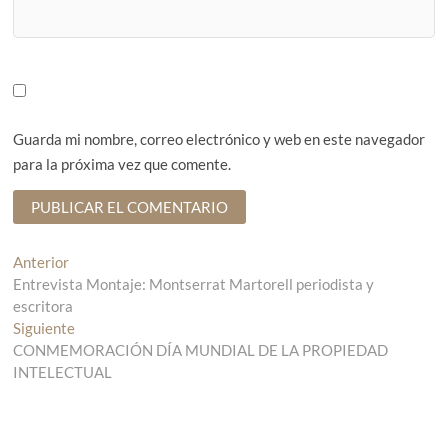
Guarda mi nombre, correo electrónico y web en este navegador
para la próxima vez que comente.
N
Anterior
E
Entrevista Montaje: Montserrat Martorell periodista y
n
a
escritora
t
v
Siguiente
r
E
CONMEMORACIÓN DÍA MUNDIAL DE LA PROPIEDAD
a
n
e
INTELECTUAL
d
t
g
a
r
a
a
a
n
d