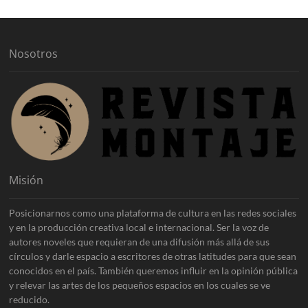
v
o
s
Nosotros
Misión
Posicionarnos como una plataforma de cultura en las redes sociales
y en la producción creativa local e internacional. Ser la voz de
autores noveles que requieran de una difusión más allá de sus
círculos y darle espacio a escritores de otras latitudes para que sean
conocidos en el país. También queremos influir en la opinión pública
y relevar las artes de los pequeños espacios en los cuales se ve
reducido.