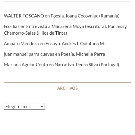
WALTER TOSCANO
en
Poesía. Ioana Cecovniuc (Rumanía)
Fco diaz
en
Entrevista a Macarena Moya (escritora). Por Jessy
Chamorro-Salas (Hilos de Tinta)
Amparo Mendoza
en
Ensayo. Andrés I. Quintana M.
juan manuel parra cuevas
en
Poesía. Michelle Parra
Mariana Aguiar Couto
en
Narrativa. Pedro Silva (Portugal)
ARCHIVOS
A
r
c
h
i