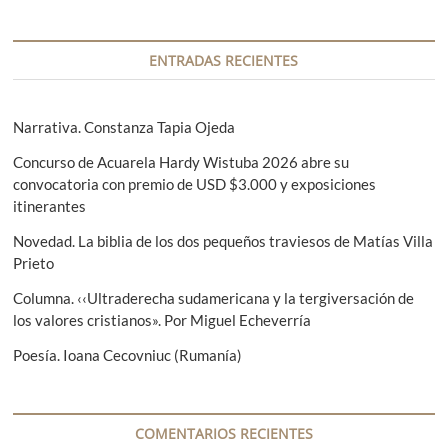
c
t
a
i
e
s
r
i
ENTRADAS RECIENTES
ó
i
g
n
o
u
r
i
Narrativa. Constanza Tapia Ojeda
d
:
e
e
Concurso de Acuarela Hardy Wistuba 2026 abre su
n
convocatoria con premio de USD $3.000 y exposiciones
t
e
itinerantes
e
n
:
Novedad. La biblia de los dos pequeños traviesos de Matías Villa
t
Prieto
r
Columna. ‹‹Ultraderecha sudamericana y la tergiversación de
los valores cristianos». Por Miguel Echeverría
a
d
Poesía. Ioana Cecovniuc (Rumanía)
a
s
COMENTARIOS RECIENTES