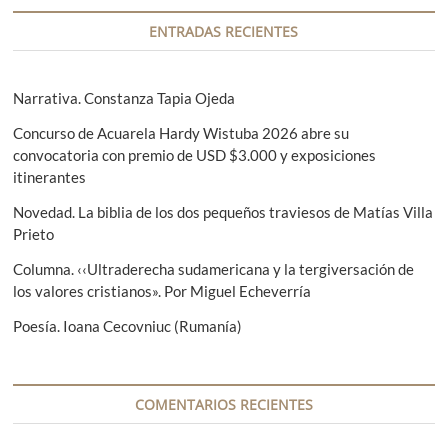
c
t
a
i
e
s
ENTRADAS RECIENTES
r
i
ó
i
g
n
o
u
Narrativa. Constanza Tapia Ojeda
r
i
d
Concurso de Acuarela Hardy Wistuba 2026 abre su
:
e
e
convocatoria con premio de USD $3.000 y exposiciones
n
itinerantes
t
e
e
Novedad. La biblia de los dos pequeños traviesos de Matías Villa
n
:
Prieto
t
Columna. ‹‹Ultraderecha sudamericana y la tergiversación de
r
los valores cristianos». Por Miguel Echeverría
a
Poesía. Ioana Cecovniuc (Rumanía)
d
a
COMENTARIOS RECIENTES
s