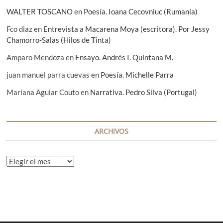
WALTER TOSCANO
en
Poesía. Ioana Cecovniuc (Rumanía)
Fco diaz
en
Entrevista a Macarena Moya (escritora). Por Jessy
Chamorro-Salas (Hilos de Tinta)
Amparo Mendoza
en
Ensayo. Andrés I. Quintana M.
juan manuel parra cuevas
en
Poesía. Michelle Parra
Mariana Aguiar Couto
en
Narrativa. Pedro Silva (Portugal)
ARCHIVOS
A
r
c
h
i
v