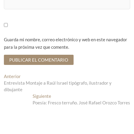
Guarda mi nombre, correo electrónico y web en este navegador
para la próxima vez que comente.
N
Anterior
E
Entrevista Montaje a Raúl Israel tipógrafo, ilustrador y
n
a
dibujante
t
v
r
Siguiente
E
a
Poesía: Fresco terruño. José Rafael Orozco Torres
n
e
d
t
g
a
r
a
a
a
n
d