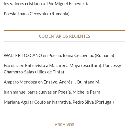
t
los valores cristianos». Por Miguel Echeverría
r
Poesía. Ioana Cecovniuc (Rumanía)
a
d
a
COMENTARIOS RECIENTES
s
WALTER TOSCANO
en
Poesía. Ioana Cecovniuc (Rumanía)
Fco diaz
en
Entrevista a Macarena Moya (escritora). Por Jessy
Chamorro-Salas (Hilos de Tinta)
Amparo Mendoza
en
Ensayo. Andrés I. Quintana M.
juan manuel parra cuevas
en
Poesía. Michelle Parra
Mariana Aguiar Couto
en
Narrativa. Pedro Silva (Portugal)
ARCHIVOS