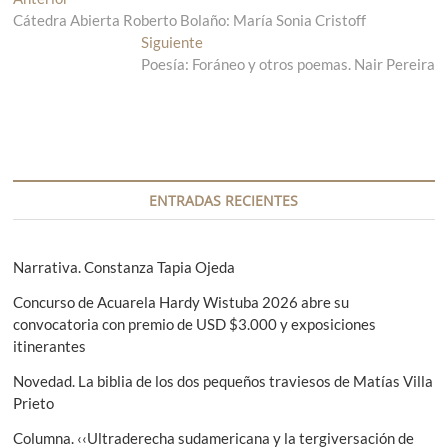
N
Cátedra Abierta Roberto Bolaño: María Sonia Cristoff
n
a
t
Siguiente
E
v
r
Poesía: Foráneo y otros poemas. Nair Pereira
n
a
t
e
d
r
g
a
a
a
d
a
n
a
c
t
s
ENTRADAS RECIENTES
i
e
i
r
g
ó
i
u
Narrativa. Constanza Tapia Ojeda
n
o
i
Concurso de Acuarela Hardy Wistuba 2026 abre su
r
e
d
convocatoria con premio de USD $3.000 y exposiciones
:
n
e
itinerantes
t
e
e
Novedad. La biblia de los dos pequeños traviesos de Matías Villa
:
Prieto
n
Columna. ‹‹Ultraderecha sudamericana y la tergiversación de