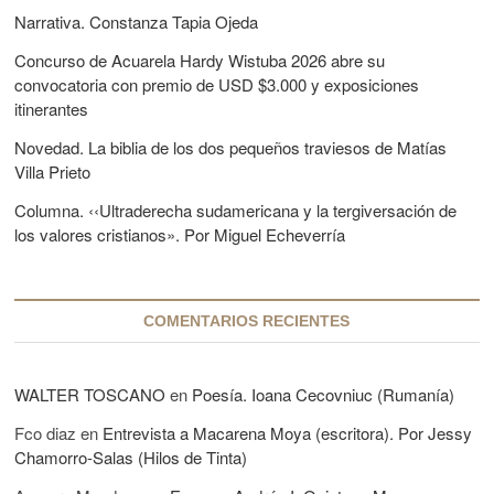
:
n
Narrativa. Constanza Tapia Ojeda
t
e
e
Concurso de Acuarela Hardy Wistuba 2026 abre su
e
:
convocatoria con premio de USD $3.000 y exposiciones
n
itinerantes
t
Novedad. La biblia de los dos pequeños traviesos de Matías
r
Villa Prieto
a
Columna. ‹‹Ultraderecha sudamericana y la tergiversación de
los valores cristianos». Por Miguel Echeverría
d
a
s
COMENTARIOS RECIENTES
WALTER TOSCANO
en
Poesía. Ioana Cecovniuc (Rumanía)
Fco diaz
en
Entrevista a Macarena Moya (escritora). Por Jessy
Chamorro-Salas (Hilos de Tinta)