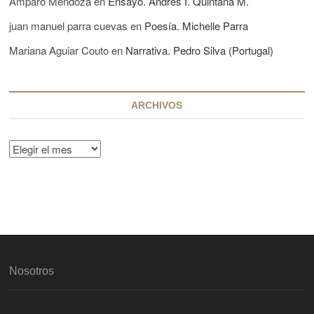
Amparo Mendoza
en
Ensayo. Andrés I. Quintana M.
juan manuel parra cuevas
en
Poesía. Michelle Parra
Mariana Aguiar Couto
en
Narrativa. Pedro Silva (Portugal)
ARCHIVOS
A
r
c
h
i
v
o
s
Nosotros