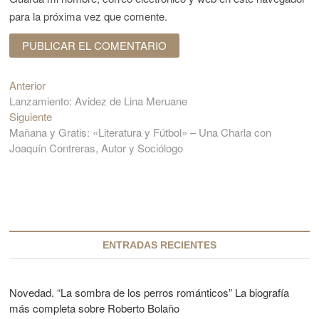
para la próxima vez que comente.
Anterior
E
N
Lanzamiento: Avidez de Lina Meruane
n
a
Siguiente
t
E
v
Mañana y Gratis: «Literatura y Fútbol» – Una Charla con
r
n
Joaquín Contreras, Autor y Sociólogo
a
t
e
d
r
g
a
a
a
d
a
n
a
c
t
s
e
i
i
ENTRADAS RECIENTES
r
g
ó
i
u
o
i
n
Novedad. “La sombra de los perros románticos” La biografía
r
e
más completa sobre Roberto Bolaño
d