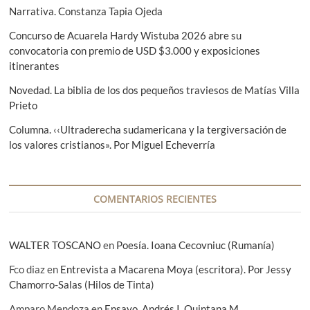
e
Narrativa. Constanza Tapia Ojeda
t
e
e
Concurso de Acuarela Hardy Wistuba 2026 abre su
n
:
convocatoria con premio de USD $3.000 y exposiciones
t
itinerantes
r
Novedad. La biblia de los dos pequeños traviesos de Matías Villa
Prieto
a
d
Columna. ‹‹Ultraderecha sudamericana y la tergiversación de
los valores cristianos». Por Miguel Echeverría
a
s
COMENTARIOS RECIENTES
WALTER TOSCANO
en
Poesía. Ioana Cecovniuc (Rumanía)
Fco diaz
en
Entrevista a Macarena Moya (escritora). Por Jessy
Chamorro-Salas (Hilos de Tinta)
Amparo Mendoza
en
Ensayo. Andrés I. Quintana M.