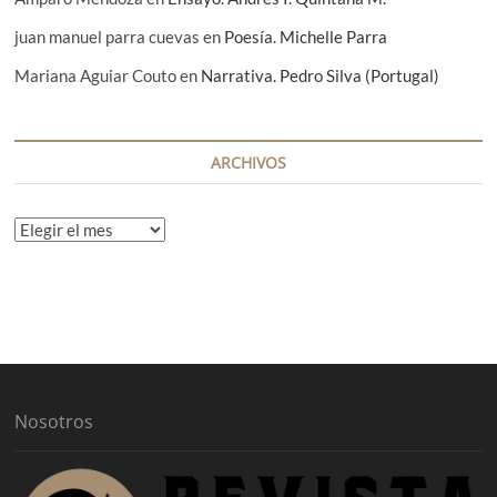
juan manuel parra cuevas
en
Poesía. Michelle Parra
Mariana Aguiar Couto
en
Narrativa. Pedro Silva (Portugal)
ARCHIVOS
A
r
c
h
i
v
o
s
Nosotros