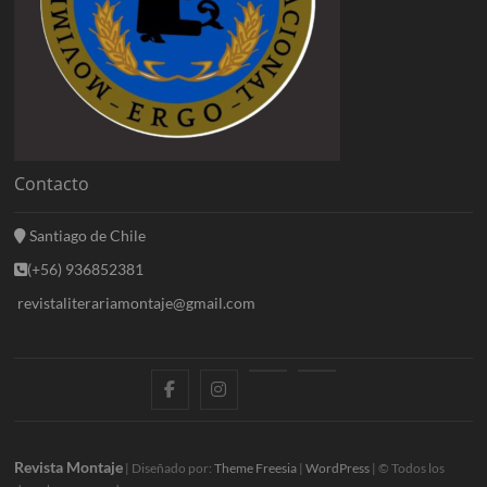
Contacto
Santiago de Chile
(+56) 936852381
revistaliterariamontaje@gmail.com
f
i
E
B
a
n
n
l
c
s
t
o
Revista Montaje
| Diseñado por:
Theme Freesia
|
WordPress
| © Todos los