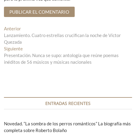
N
Anterior
E
Lanzamiento. Cuatro estrellas crucifican la noche de Víctor
n
a
Quezada
t
v
Siguiente
r
E
Presentación. Nunca se supo: antología que reúne poemas
a
n
e
inéditos de 56 músicos y músicas nacionales
d
t
g
a
r
a
a
a
n
d
c
t
a
i
e
s
r
i
ENTRADAS RECIENTES
ó
i
g
n
o
u
r
i
Novedad. “La sombra de los perros románticos” La biografía más
d
:
e
completa sobre Roberto Bolaño
n