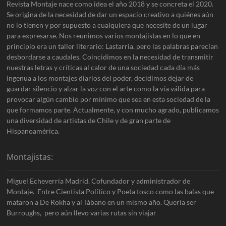
Revista Montaje nace como idea el año 2018 y se concreta el 2020.
Se origina de la necesidad de dar un espacio creativo a quiénes aún
no lo tienen y por supuesto a cualquiera que necesite de un lugar
para expresarse. Nos reunimos varios montajistas en lo que en
principio era un taller literario: Lastarria, pero las palabras parecían
desbordarse a caudales. Coincidimos en la necesidad de transmitir
nuestras letras y críticas al calor de una sociedad cada día más
ingenua a los montajes diarios del poder, decidimos dejar de
guardar silencio y alzar la voz con el arte como la vía válida para
provocar algún cambio por mínimo que sea en esta sociedad de la
que formamos parte. Actualmente, y con mucho agrado, publicamos
una diversidad de artistas de Chile y de gran parte de
Hispanoamérica.
Montajistas:
Miguel Echeverría Madrid. Cofundador y administrador de
Montaje. Entre Cientista Político y Poeta tosco como las balas que
mataron a De Rokha y al Tábano en un mismo año. Quería ser
Burroughs, pero aún llevo varias rutas sin viajar