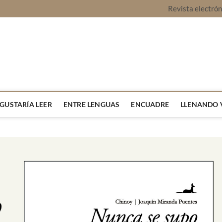
Revista electró
vista Montaje
URA Y OPINIÓN
 GUSTARÍA LEER
ENTRE LENGUAS
ENCUADRE
LLENANDO 