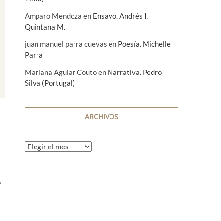
Amparo Mendoza
en
Ensayo. Andrés I.
Quintana M.
juan manuel parra cuevas
en
Poesía. Michelle
Parra
Mariana Aguiar Couto
en
Narrativa. Pedro
Silva (Portugal)
ARCHIVOS
A
r
c
h
o
i
v
o