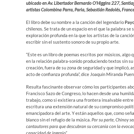
ubicado en Av. Libertador Bernardo O’Higgins 227, Santia
artistas Colombina Parra, Paria, Sebastián Redolés, Franc
El libro debe su nombre a la canción del legendario
Pay
chilenos. Se trata de un espacio en el que la palabra se 
exploración profunda en la que los artistas de la canció
escribir sin el sustento sonoro de su propio arte.
“Este es un libro de poemas escritos por músicos, algo q
en la relación palabra-sonido produciendo textos sin su
creación, fuera de su zona de seguridad y que implicó, 
acto de confianza profunda”, dice Joaquín Miranda Puen
Resulta fascinante observar cómo los participantes ab
Francisco Sazo de Congreso, lo hacen desde una humild
trabajo, como si existiera una frontera insalvable entre
escritura una extensión natural de su compromiso políti
emancipadora del arte. Y están aquellos que, como seña
blanco sin el refugio de la música.
Por su parte, Chinoy se
cantautores para que descubran su cercanía con la evocac
capacidad de ingenio”.