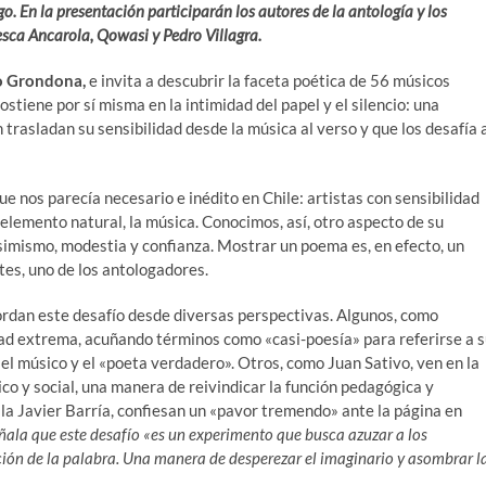
go.
En la presentación participarán los autores de la antología y los
esca Ancarola, Qowasi y Pedro Villagra.
o Grondona,
e invita a descubrir la faceta poética de 56 músicos
sostiene por sí misma en la intimidad del papel y el silencio: una
n trasladan su sensibilidad desde la música al verso y que los desafía 
ue nos parecía necesario e inédito en Chile: artistas con sensibilidad
 elemento natural, la música. Conocimos, así, otro aspecto de su
asimismo, modestia y confianza. Mostrar un poema es, en efecto, un
tes, uno de los antologadores.
ordan este desafío desde diversas perspectivas. Algunos, como
ad extrema, acuñando términos como «casi-poesía» para referirse a 
 el músico y el «poeta verdadero». Otros, como Juan Sativo, ven en la
co y social, una manera de reivindicar la función pedagógica y
la Javier Barría, confiesan un «pavor tremendo» ante la página en
ñala que este desafío «es un experimento que busca azuzar a los
ión de la palabra. Una manera de desperezar el imaginario y asombrar l