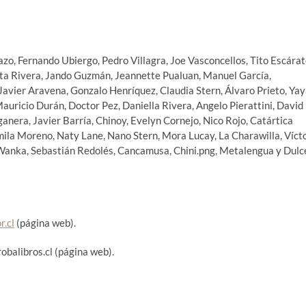
o, Fernando Ubiergo, Pedro Villagra, Joe Vasconcellos, Tito Escárat
ita Rivera, Jando Guzmán, Jeannette Pualuan, Manuel García,
vier Aravena, Gonzalo Henríquez, Claudia Stern, Álvaro Prieto, Ya
auricio Durán, Doctor Pez, Daniella Rivera, Angelo Pierattini, David
anera, Javier Barría, Chinoy, Evelyn Cornejo, Nico Rojo, Catártica
ila Moreno, Naty Lane, Nano Stern, Mora Lucay, La Charawilla, Víct
o Wanka, Sebastián Redolés, Cancamusa, Chini.png, Metalengua y Dulc
r.cl
(página web).
obalibros.cl (página web).