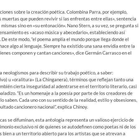
ciones sobre la creación poética. Colombina Parra, por ejemplo,
muertas que pueden revivir si las enfrentas entre ellas», sentencia
s mismas sino en «su entonación». Nano Stern, a su vez, se pregunta si
 pensamiento es «acaso música y abecedario», estableciendo así
De este modo, “el poema amplía el mundo porque llega donde el
e hace algo al lenguaje. Siempre ha existido una sana envidia entre la
quienes componen y cantan canciones», dice Germán Carrasco en el
 neologismos para describir su trabajo poético, a saber:
vo) u «oralitura» (La Chinganera), términos que reflejan tanto una
bién cierta inseguridad al adentrarse en el territorio literario, casi
baladizo. “Es un homenaje a la poesía por parte de los creadores de
o saben. Cada uno con su sentido de la realidad, estilo y obsesiones,
ultado cancionero nacional”, explica Chinoy.
icas se difuminan, esta antología representa un valioso ejercicio de
rimonio exclusivo ni de quienes se autodefinen como poetas ni de los
s bien a un territorio abierto para los artistas que se atrevan a