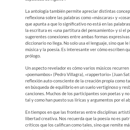
La antología también permite apreciar distintas concep
reflexiona sobre las palabras como «máscaras» y «cosas 
que apunta a que lo significativo no está en las palabra
la escritura es «una partitura del pensamiento» y si el
sugerentes conexiones entre ambas formas expresivas. 
diccionario no llega. No solo usa el lenguaje, sino que l
música y la poesía. Es interesante ver cómo escriben 
prólogo.
Un aspecto revelador es cómo varios músicos recurren a
«poemambos» (Pedro Villagra), «rappertorio» (Juan Sati
reflexión auto-consciente de la creación propia como tam
en búsqueda de equilibrio en un suelo vertiginoso y res
canciones. Muchos de los participantes son poetas y no l
tal y como han puesto sus líricas y argumentos por el ab
En tiempos en que las fronteras entre disciplinas artíst
libertad creativa. Nos recuerda que la poesía no es pat
críticos que los califican como tales, sino que remite má