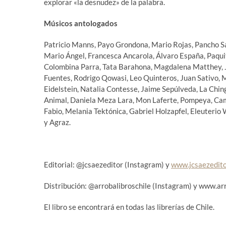
explorar «la desnudez» de la palabra.
Músicos antologados
Patricio Manns, Payo Grondona, Mario Rojas, Pancho Saz
Mario Ángel, Francesca Ancarola, Álvaro España, Paqu
Colombina Parra, Tata Barahona, Magdalena Matthey, Ja
Fuentes, Rodrigo Qowasi, Leo Quinteros, Juan Sativo, M
Eidelstein, Natalia Contesse, Jaime Sepúlveda, La Ching
Animal, Daniela Meza Lara, Mon Laferte, Pompeya, Cam
Fabio, Melania Tektónica, Gabriel Holzapfel, Eleuteri
y Agraz.
Editorial: @jcsaezeditor (Instagram) y
www.jcsaezedito
Distribución: @arrobalibroschile (Instagram) y www.arr
El libro se encontrará en todas las librerías de Chile.