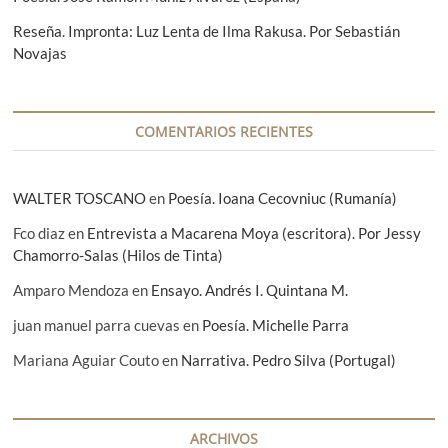
t
Reseña. Impronta: Luz Lenta de Ilma Rakusa. Por Sebastián
r
Novajas
a
d
a
COMENTARIOS RECIENTES
s
WALTER TOSCANO
en
Poesía. Ioana Cecovniuc (Rumanía)
Fco diaz
en
Entrevista a Macarena Moya (escritora). Por Jessy
Chamorro-Salas (Hilos de Tinta)
Amparo Mendoza
en
Ensayo. Andrés I. Quintana M.
juan manuel parra cuevas
en
Poesía. Michelle Parra
Mariana Aguiar Couto
en
Narrativa. Pedro Silva (Portugal)
ARCHIVOS