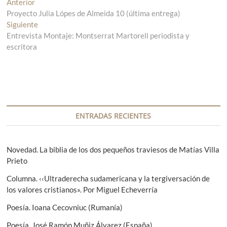
N
Anterior
E
Proyecto Julia Lópes de Almeida 10 (última entrega)
n
a
Siguiente
t
E
v
Entrevista Montaje: Montserrat Martorell periodista y
r
n
escritora
a
t
e
d
r
g
a
a
a
d
a
n
a
c
t
s
i
e
i
ENTRADAS RECIENTES
r
g
ó
i
u
n
o
i
Novedad. La biblia de los dos pequeños traviesos de Matías Villa
r
e
Prieto
d
:
n
e
Columna. ‹‹Ultraderecha sudamericana y la tergiversación de
t
los valores cristianos». Por Miguel Echeverría
e
e
:
Poesía. Ioana Cecovniuc (Rumanía)
n
Poesía. José Ramón Muñiz Álvarez (España)