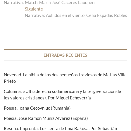
Narrativa: Match. María José Caceres Lauquen
n
a
t
Siguiente
E
v
r
Narrativa: Aullidos en el viento. Celia Espadas Robles
n
a
t
e
d
r
g
a
a
a
d
a
n
a
c
t
s
ENTRADAS RECIENTES
i
e
i
r
g
ó
i
u
Novedad. La biblia de los dos pequeños traviesos de Matías Villa
n
o
i
Prieto
r
e
d
Columna. ‹‹Ultraderecha sudamericana y la tergiversación de
:
n
e
los valores cristianos». Por Miguel Echeverría
t
e
e
Poesía. Ioana Cecovniuc (Rumanía)
:
n
Poesía. José Ramón Muñiz Álvarez (España)
t
Reseña. Impronta: Luz Lenta de Ilma Rakusa. Por Sebastián