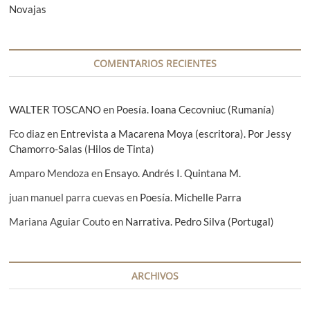
Novajas
r
a
d
COMENTARIOS RECIENTES
a
s
WALTER TOSCANO
en
Poesía. Ioana Cecovniuc (Rumanía)
Fco diaz
en
Entrevista a Macarena Moya (escritora). Por Jessy
Chamorro-Salas (Hilos de Tinta)
Amparo Mendoza
en
Ensayo. Andrés I. Quintana M.
juan manuel parra cuevas
en
Poesía. Michelle Parra
Mariana Aguiar Couto
en
Narrativa. Pedro Silva (Portugal)
ARCHIVOS