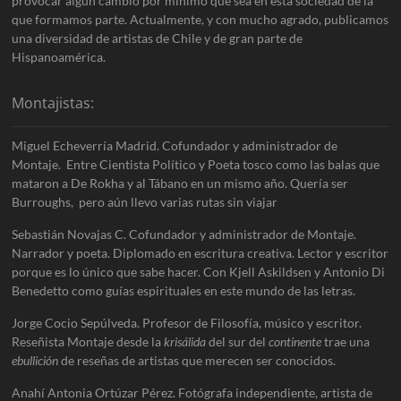
provocar algún cambio por mínimo que sea en esta sociedad de la
que formamos parte. Actualmente, y con mucho agrado, publicamos
una diversidad de artistas de Chile y de gran parte de
Hispanoamérica.
Montajistas:
Miguel Echeverría Madrid. Cofundador y administrador de
Montaje. Entre Cientista Político y Poeta tosco como las balas que
mataron a De Rokha y al Tábano en un mismo año. Quería ser
Burroughs, pero aún llevo varias rutas sin viajar
Sebastián Novajas C. Cofundador y administrador de Montaje.
Narrador y poeta. Diplomado en escritura creativa. Lector y escritor
porque es lo único que sabe hacer. Con Kjell Askildsen y Antonio Di
Benedetto como guías espirituales en este mundo de las letras.
Jorge Cocio Sepúlveda. Profesor de Filosofía, músico y escritor.
Reseñista Montaje desde la
krisálida
del sur del
continente
trae una
ebullición
de reseñas de artistas que merecen ser conocidos.
Anahí Antonia Ortúzar Pérez. Fotógrafa independiente, artista de