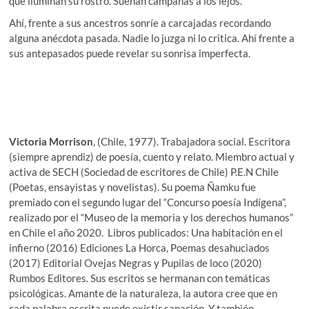
que iluminan su rostro. Suenan campanas a los lejos.
Ahí, frente a sus ancestros sonríe a carcajadas recordando
alguna anécdota pasada. Nadie lo juzga ni lo critica. Ahí frente a
sus antepasados puede revelar su sonrisa imperfecta.
Victoria Morrison
, (Chile, 1977). Trabajadora social. Escritora
(siempre aprendiz) de poesía, cuento y relato. Miembro actual y
activa de SECH (Sociedad de escritores de Chile) P.E.N Chile
(Poetas, ensayistas y novelistas). Su poema Ñamku fue
premiado con el segundo lugar del “Concurso poesía Indígena”,
realizado por el “Museo de la memoria y los derechos humanos”
en Chile el año 2020. Libros publicados: Una habitación en el
infierno (2016) Ediciones La Horca, Poemas desahuciados
(2017) Editorial Ovejas Negras y Pupilas de loco (2020)
Rumbos Editores. Sus escritos se hermanan con temáticas
psicológicas. Amante de la naturaleza, la autora cree que en
cada palabra escrita puede existir sanación. Y también