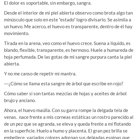
El dolor es soportable, sin embargo, sangra.
Desde el interior de mi piel abierta observo como brota algo tan
minúsculo que solo en este “estado” logro divisarlo. Se asimila a
un huevo. Me acerco, el huevo es transparente, dentro de él hay
movimiento.
Tirada en la arena, veo como el huevo crece. Suena a líquido, es
blando, flexible, transparente, es hermoso. Huele a humareda de
hoja perfumada. De las gotas de mi sangre purpura canta la piel
abierta.
Y no me canso de repetir mi mantra.
―¿Cómo se llama esta sangre de árbol que escribe en rojo?
Cómo saber si son tantas mezclas de hojas y aceites de árbol
brujo y anciano.
Ahora, el huevo maúlla. Con su garra rompe la delgada tela de
venas. nace frente a mis corneas estáticas un rostro parecido al
de un pez que se agranda, se eleva y queda frente a mi flotando
en la superficie. Huelo a humo y placenta. El gran pez brilla se
embellece, variados colores adornan sus delgadas espinas que