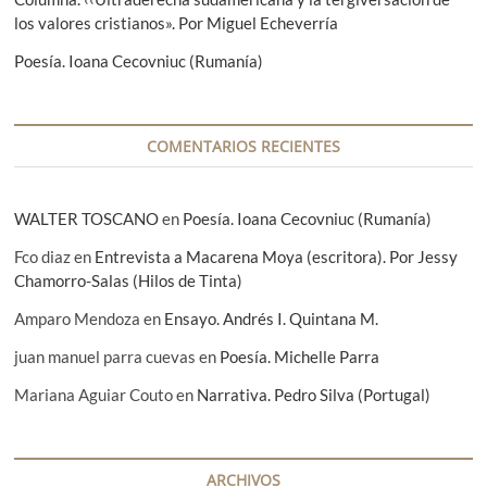
t
los valores cristianos». Por Miguel Echeverría
r
Poesía. Ioana Cecovniuc (Rumanía)
a
d
a
COMENTARIOS RECIENTES
s
WALTER TOSCANO
en
Poesía. Ioana Cecovniuc (Rumanía)
Fco diaz
en
Entrevista a Macarena Moya (escritora). Por Jessy
Chamorro-Salas (Hilos de Tinta)
Amparo Mendoza
en
Ensayo. Andrés I. Quintana M.
juan manuel parra cuevas
en
Poesía. Michelle Parra
Mariana Aguiar Couto
en
Narrativa. Pedro Silva (Portugal)
ARCHIVOS