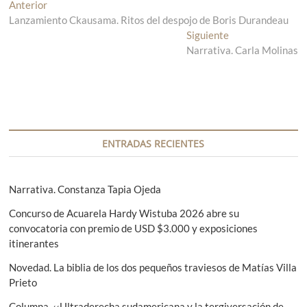
N
Anterior
E
Lanzamiento Ckausama. Ritos del despojo de Boris Durandeau
n
a
t
Siguiente
E
v
r
Narrativa. Carla Molinas
n
a
t
e
d
r
g
a
a
a
d
a
n
a
c
t
s
ENTRADAS RECIENTES
i
e
i
r
g
ó
i
u
Narrativa. Constanza Tapia Ojeda
n
o
i
Concurso de Acuarela Hardy Wistuba 2026 abre su
r
e
d
convocatoria con premio de USD $3.000 y exposiciones
:
n
e
itinerantes
t
e
e
Novedad. La biblia de los dos pequeños traviesos de Matías Villa
:
Prieto
n
Columna. ‹‹Ultraderecha sudamericana y la tergiversación de