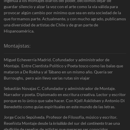
ingenua a los montajes diarios del poder, decidimos dejar de
guardar silencio y alzar la voz con el arte como la vía válida para
provocar algún cambio por mínimo que sea en esta sociedad de la
que formamos parte. Actualmente, y con mucho agrado, publicamos
una diversidad de artistas de Chile y de gran parte de
Hispanoamérica.
Montajistas:
Miguel Echeverría Madrid. Cofundador y administrador de
Montaje. Entre Cientista Político y Poeta tosco como las balas que
mataron a De Rokha y al Tábano en un mismo año. Quería ser
Burroughs, pero aún llevo varias rutas sin viajar
Sebastián Novajas C. Cofundador y administrador de Montaje.
Narrador y poeta. Diplomado en escritura creativa. Lector y escritor
porque es lo único que sabe hacer. Con Kjell Askildsen y Antonio Di
Benedetto como guías espirituales en este mundo de las letras.
Jorge Cocio Sepúlveda. Profesor de Filosofía, músico y escritor.
Reseñista Montaje desde la
krisálida
del sur del
continente
trae una
ebullición
de reseñas de artistas que merecen ser conocidos.