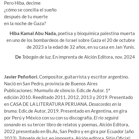
Pero Hiba, decime
¿cómo se concilia el sueño
después de tu muerte
en la noche de Gaza?
Hiba Kamal Abu Nada,
poetisa y bioquímica palestina muerta
en uno de los bombardeos de Israel sobre Gaza el 20 de octubre
de 2023 a la edad de 32 años, en su casa en Jan Yunis.
De
Tobogán de luz
, En imprenta de Alción Editora, nov. 2024
Javier Peñoñori.
Compositor, guitarrista y escritor argentino.
Nació en San Pedro, provincia de Buenos Aires
Publicaciones:
Murmullo de silencio
. Edic.de Autor. 1ª
edición 2010. Reeditado 2011, 2012, 2013 y 2019. Presentado
en CASA DE LA LITERATURA PERUANA.
Desacordes en la
bruma.
Edic.de Autor, 2019. Presentado en Argentina, en gira
por Perú y México con su con su discografía.
El rio seguirá
sonando
es su tercer libro de relatos y poemas, Alción Editora,
2022 presentado en Bs.As, San Pedro y en gira por Ecuador (año
2023).
Tobogán de luz
, en imprenta, Alción editora. Sitio Oficial: