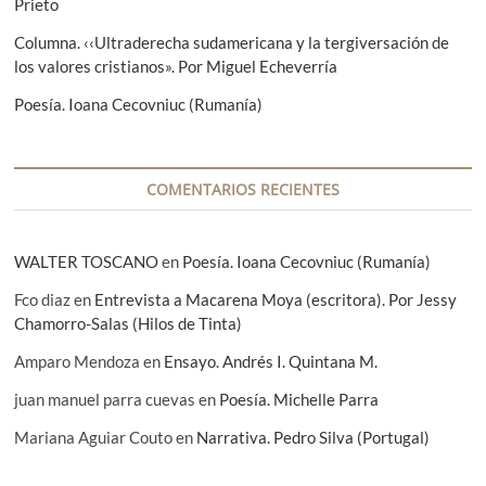
Prieto
t
Columna. ‹‹Ultraderecha sudamericana y la tergiversación de
r
los valores cristianos». Por Miguel Echeverría
a
Poesía. Ioana Cecovniuc (Rumanía)
d
a
COMENTARIOS RECIENTES
s
WALTER TOSCANO
en
Poesía. Ioana Cecovniuc (Rumanía)
Fco diaz
en
Entrevista a Macarena Moya (escritora). Por Jessy
Chamorro-Salas (Hilos de Tinta)
Amparo Mendoza
en
Ensayo. Andrés I. Quintana M.
juan manuel parra cuevas
en
Poesía. Michelle Parra
Mariana Aguiar Couto
en
Narrativa. Pedro Silva (Portugal)