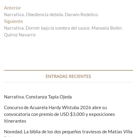
N
Anterior
E
Narrativa. Obediencia debida. Darwin Redelico
n
a
Siguiente
t
E
v
Narrativa. Dormir bajo la sombra del sauce. Manuela Belén
r
n
Quiroz Navarro
a
t
e
d
r
g
a
a
a
d
a
n
a
c
t
s
i
e
i
ENTRADAS RECIENTES
r
g
ó
i
u
n
o
i
Narrativa. Constanza Tapia Ojeda
r
e
d
Concurso de Acuarela Hardy Wistuba 2026 abre su
:
n
e
convocatoria con premio de USD $3.000 y exposiciones
t
itinerantes
e
e
:
Novedad. La biblia de los dos pequeños traviesos de Matías Villa
n