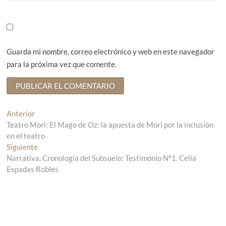
Guarda mi nombre, correo electrónico y web en este navegador
para la próxima vez que comente.
N
Anterior
E
Teatro Mori: El Mago de Oz: la apuesta de Mori por la inclusión
n
a
en el teatro
t
v
Siguiente
r
E
Narrativa. Cronología del Subsuelo: Testimonio Nº1. Celia
a
n
e
Espadas Robles
d
t
g
a
r
a
a
a
n
d
c
t
a
e
s