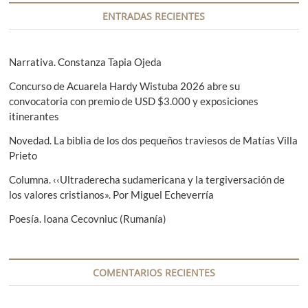
i
r
i
ENTRADAS RECIENTES
ó
i
g
n
o
u
r
i
Narrativa. Constanza Tapia Ojeda
d
:
e
e
Concurso de Acuarela Hardy Wistuba 2026 abre su
n
convocatoria con premio de USD $3.000 y exposiciones
t
e
itinerantes
e
n
:
Novedad. La biblia de los dos pequeños traviesos de Matías Villa
t
Prieto
r
Columna. ‹‹Ultraderecha sudamericana y la tergiversación de
los valores cristianos». Por Miguel Echeverría
a
d
Poesía. Ioana Cecovniuc (Rumanía)
a
s
COMENTARIOS RECIENTES