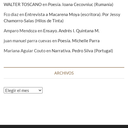
WALTER TOSCANO
en
Poesía. Ioana Cecovniuc (Rumanía)
Fco diaz
en
Entrevista a Macarena Moya (escritora). Por Jessy
Chamorro-Salas (Hilos de Tinta)
Amparo Mendoza
en
Ensayo. Andrés I. Quintana M.
juan manuel parra cuevas
en
Poesía. Michelle Parra
Mariana Aguiar Couto
en
Narrativa. Pedro Silva (Portugal)
ARCHIVOS
A
r
c
h
i
v