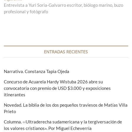
v
Entrevista a Yuri Soria-Galvarro escritor, biólogo marino, buzo
r
n
profesional y fotógrafo
a
t
e
d
r
g
a
a
a
d
a
n
a
c
t
s
i
e
i
ENTRADAS RECIENTES
r
g
ó
i
u
n
o
i
Narrativa. Constanza Tapia Ojeda
r
e
d
Concurso de Acuarela Hardy Wistuba 2026 abre su
:
n
e
convocatoria con premio de USD $3.000 y exposiciones
t
itinerantes
e
e
:
Novedad. La biblia de los dos pequeños traviesos de Matías Villa
n
Prieto
t
Columna. ‹‹Ultraderecha sudamericana y la tergiversación de
r
los valores cristianos». Por Miguel Echeverría