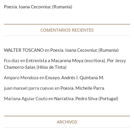
a
Poesía. Ioana Cecovniuc (Rumanía)
d
a
COMENTARIOS RECIENTES
s
WALTER TOSCANO
en
Poesía. Ioana Cecovniuc (Rumanía)
Fco diaz
en
Entrevista a Macarena Moya (escritora). Por Jessy
Chamorro-Salas (Hilos de Tinta)
Amparo Mendoza
en
Ensayo. Andrés I. Quintana M.
juan manuel parra cuevas
en
Poesía. Michelle Parra
Mariana Aguiar Couto
en
Narrativa. Pedro Silva (Portugal)
ARCHIVOS