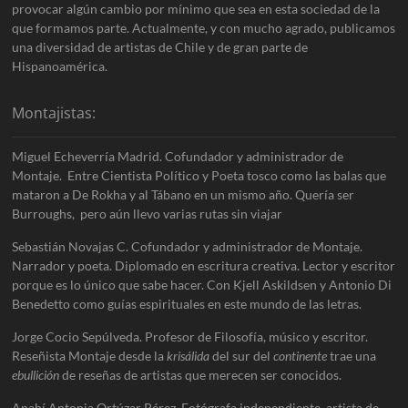
provocar algún cambio por mínimo que sea en esta sociedad de la
que formamos parte. Actualmente, y con mucho agrado, publicamos
una diversidad de artistas de Chile y de gran parte de
Hispanoamérica.
Montajistas:
Miguel Echeverría Madrid. Cofundador y administrador de
Montaje. Entre Cientista Político y Poeta tosco como las balas que
mataron a De Rokha y al Tábano en un mismo año. Quería ser
Burroughs, pero aún llevo varias rutas sin viajar
Sebastián Novajas C. Cofundador y administrador de Montaje.
Narrador y poeta. Diplomado en escritura creativa. Lector y escritor
porque es lo único que sabe hacer. Con Kjell Askildsen y Antonio Di
Benedetto como guías espirituales en este mundo de las letras.
Jorge Cocio Sepúlveda. Profesor de Filosofía, músico y escritor.
Reseñista Montaje desde la
krisálida
del sur del
continente
trae una
ebullición
de reseñas de artistas que merecen ser conocidos.
Anahí Antonia Ortúzar Pérez. Fotógrafa independiente, artista de