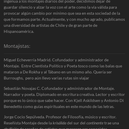
ingenua a los montajes diarios del poder, decidimos dejar de
guardar silencio y alzar la voz con el arte como la vía válida para
provocar algún cambio por mínimo que sea en esta sociedad de la
que formamos parte. Actualmente, y con mucho agrado, publicamos
una diversidad de artistas de Chile y de gran parte de
Hispanoamérica.
Montajistas:
Miguel Echeverría Madrid. Cofundador y administrador de
Montaje. Entre Cientista Político y Poeta tosco como las balas que
mataron a De Rokha y al Tábano en un mismo año. Quería ser
Burroughs, pero aún llevo varias rutas sin viajar
Sebastián Novajas C. Cofundador y administrador de Montaje.
Narrador y poeta. Diplomado en escritura creativa. Lector y escritor
porque es lo único que sabe hacer. Con Kjell Askildsen y Antonio Di
Benedetto como guías espirituales en este mundo de las letras.
Jorge Cocio Sepúlveda. Profesor de Filosofía, músico y escritor.
Reseñista Montaje desde la
krisálida
del sur del
continente
trae una
ebullición
de reseñas de artistas que merecen ser conocidos.