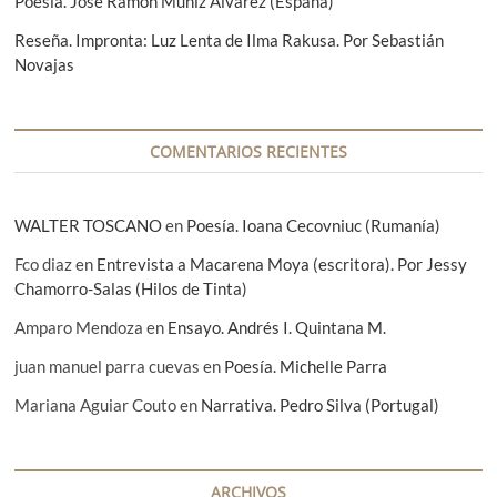
Poesía. José Ramón Muñiz Álvarez (España)
e
Reseña. Impronta: Luz Lenta de Ilma Rakusa. Por Sebastián
n
Novajas
t
r
a
COMENTARIOS RECIENTES
d
a
WALTER TOSCANO
en
Poesía. Ioana Cecovniuc (Rumanía)
s
Fco diaz
en
Entrevista a Macarena Moya (escritora). Por Jessy
Chamorro-Salas (Hilos de Tinta)
Amparo Mendoza
en
Ensayo. Andrés I. Quintana M.
juan manuel parra cuevas
en
Poesía. Michelle Parra
Mariana Aguiar Couto
en
Narrativa. Pedro Silva (Portugal)
ARCHIVOS