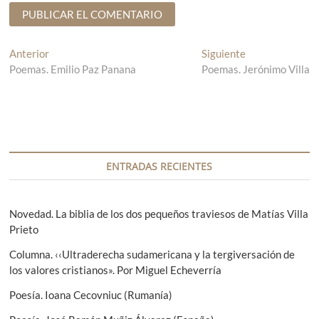
N
Anterior
E
Siguiente
E
Poemas. Emilio Paz Panana
n
Poemas. Jerónimo Villa
n
a
t
t
v
r
r
a
a
e
d
d
g
a
a
a
s
a
ENTRADAS RECIENTES
n
i
c
t
g
i
e
u
Novedad. La biblia de los dos pequeños traviesos de Matías Villa
r
i
Prieto
ó
i
e
Columna. ‹‹Ultraderecha sudamericana y la tergiversación de
n
o
n
los valores cristianos». Por Miguel Echeverría
r
t
d
:
e
Poesía. Ioana Cecovniuc (Rumanía)
e
: