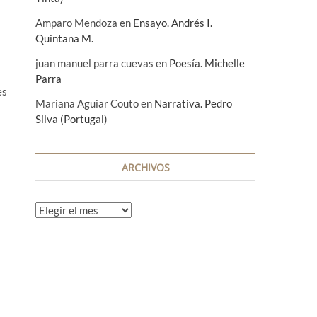
Amparo Mendoza
en
Ensayo. Andrés I.
Quintana M.
juan manuel parra cuevas
en
Poesía. Michelle
Parra
es
Mariana Aguiar Couto
en
Narrativa. Pedro
Silva (Portugal)
ARCHIVOS
A
r
c
h
i
v
o