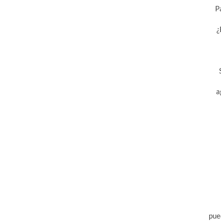
P
¿
a
pue