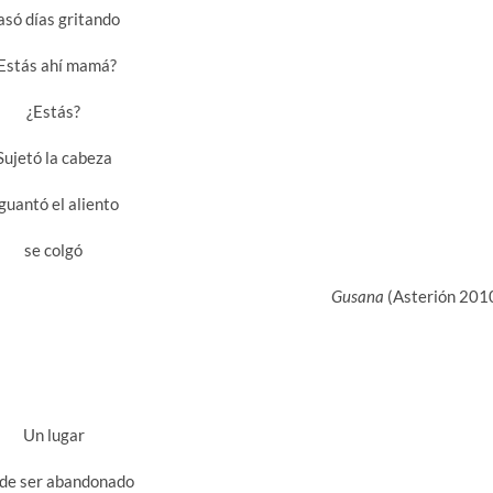
asó días gritando
Estás ahí mamá?
¿Estás?
Sujetó la cabeza
guantó el aliento
se colgó
Gusana
(Asterión 201
Un lugar
de ser abandonado