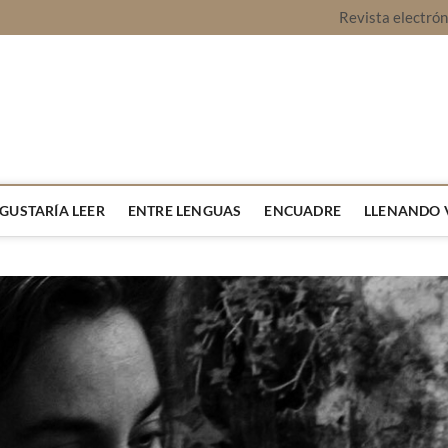
Revista electró
vista Montaje
URA Y OPINIÓN
 GUSTARÍA LEER
ENTRE LENGUAS
ENCUADRE
LLENANDO 