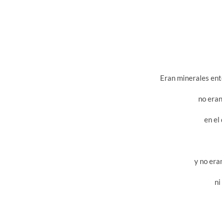
Eran minerales ent
no era
en el
y no era
ni