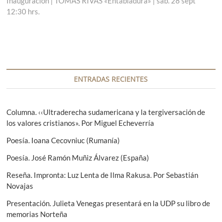
v
Inauguración | TOMÁS RIVAS «Entabladura» | sáb. 28 sept
r
n
12:30 hrs.
a
t
e
d
r
g
a
a
a
d
a
n
a
c
t
s
i
e
i
ENTRADAS RECIENTES
r
g
ó
i
u
n
o
i
Columna. ‹‹Ultraderecha sudamericana y la tergiversación de
r
e
los valores cristianos». Por Miguel Echeverría
d
:
n
e
Poesía. Ioana Cecovniuc (Rumanía)
t
e
e
Poesía. José Ramón Muñiz Álvarez (España)
:
n
Reseña. Impronta: Luz Lenta de Ilma Rakusa. Por Sebastián
Novajas
t
Presentación. Julieta Venegas presentará en la UDP su libro de
r
memorias Norteña