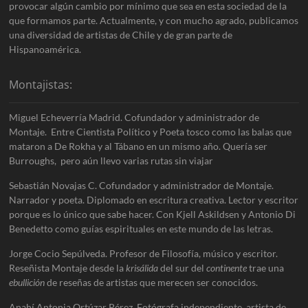
provocar algún cambio por mínimo que sea en esta sociedad de la
que formamos parte. Actualmente, y con mucho agrado, publicamos
una diversidad de artistas de Chile y de gran parte de
Hispanoamérica.
Montajistas:
Miguel Echeverría Madrid. Cofundador y administrador de
Montaje. Entre Cientista Político y Poeta tosco como las balas que
mataron a De Rokha y al Tábano en un mismo año. Quería ser
Burroughs, pero aún llevo varias rutas sin viajar
Sebastián Novajas C. Cofundador y administrador de Montaje.
Narrador y poeta. Diplomado en escritura creativa. Lector y escritor
porque es lo único que sabe hacer. Con Kjell Askildsen y Antonio Di
Benedetto como guías espirituales en este mundo de las letras.
Jorge Cocio Sepúlveda. Profesor de Filosofía, músico y escritor.
Reseñista Montaje desde la
krisálida
del sur del
continente
trae una
ebullición
de reseñas de artistas que merecen ser conocidos.
Anahí Antonia Ortúzar Pérez. Fotógrafa independiente, artista de