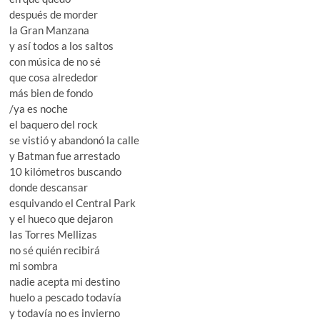
después de morder
la Gran Manzana
y así todos a los saltos
con música de no sé
que cosa alrededor
más bien de fondo
/ya es noche
el baquero del rock
se vistió y abandonó la calle
y Batman fue arrestado
10 kilómetros buscando
donde descansar
esquivando el Central Park
y el hueco que dejaron
las Torres Mellizas
no sé quién recibirá
mi sombra
nadie acepta mi destino
huelo a pescado todavía
y todavía no es invierno