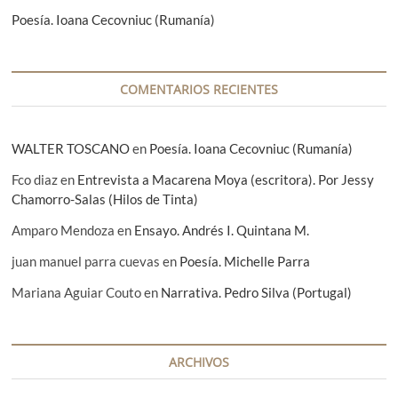
t
Poesía. Ioana Cecovniuc (Rumanía)
r
a
COMENTARIOS RECIENTES
d
a
WALTER TOSCANO
en
Poesía. Ioana Cecovniuc (Rumanía)
s
Fco diaz
en
Entrevista a Macarena Moya (escritora). Por Jessy
Chamorro-Salas (Hilos de Tinta)
Amparo Mendoza
en
Ensayo. Andrés I. Quintana M.
juan manuel parra cuevas
en
Poesía. Michelle Parra
Mariana Aguiar Couto
en
Narrativa. Pedro Silva (Portugal)
ARCHIVOS