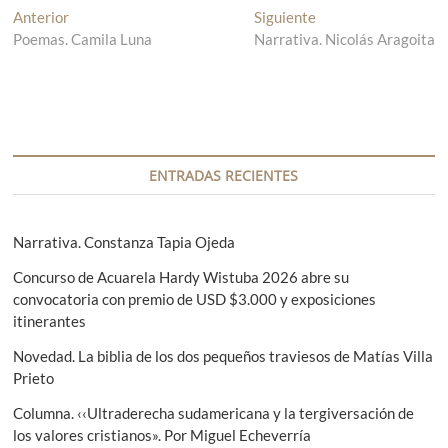
N
Anterior
E
Siguiente
E
Poemas. Camila Luna
n
Narrativa. Nicolás Aragoita
n
a
t
t
v
r
r
a
a
e
d
d
g
a
a
a
s
a
ENTRADAS RECIENTES
n
i
c
t
g
i
e
u
Narrativa. Constanza Tapia Ojeda
r
i
ó
Concurso de Acuarela Hardy Wistuba 2026 abre su
i
e
convocatoria con premio de USD $3.000 y exposiciones
n
o
n
itinerantes
r
t
d
:
e
Novedad. La biblia de los dos pequeños traviesos de Matías Villa
e
:
Prieto
e
Columna. ‹‹Ultraderecha sudamericana y la tergiversación de
n
los valores cristianos». Por Miguel Echeverría