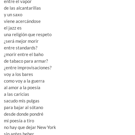
entre el vapor
de las alcantarillas
y un saxo
viene acercándose
el jazz es
una religión que respeto
¿será mejor morir
entre standards?
¿morir entre el baho
de tabaco para armar?
¿entre improvisaciones?
voy a los bares
como voy a la guerra
al amor a la poesía
a las caricias
sacudo mis pulgas
para bajar al sótano
desde donde pondré
mi poesía a tiro
no hay que dejar New York
sin antes beber