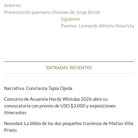
N
Anterior
E
Presentación poemario Visiones de Jorge Burón
n
a
t
Siguiente
E
v
r
Poemas. Leonardo Alfonzo Amarista
n
a
t
e
d
r
g
a
a
a
d
a
n
a
c
t
s
ENTRADAS RECIENTES
i
e
i
r
g
ó
i
u
Narrativa. Constanza Tapia Ojeda
n
o
i
Concurso de Acuarela Hardy Wistuba 2026 abre su
r
e
d
convocatoria con premio de USD $3.000 y exposiciones
:
n
e
itinerantes
t
e
e
Novedad. La biblia de los dos pequeños traviesos de Matías Villa
:
Prieto
n