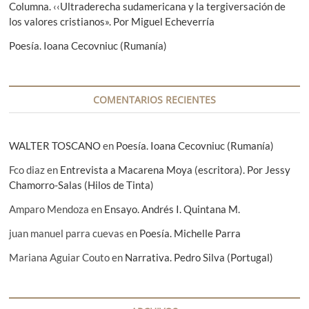
Columna. ‹‹Ultraderecha sudamericana y la tergiversación de
t
los valores cristianos». Por Miguel Echeverría
r
Poesía. Ioana Cecovniuc (Rumanía)
a
d
a
COMENTARIOS RECIENTES
s
WALTER TOSCANO
en
Poesía. Ioana Cecovniuc (Rumanía)
Fco diaz
en
Entrevista a Macarena Moya (escritora). Por Jessy
Chamorro-Salas (Hilos de Tinta)
Amparo Mendoza
en
Ensayo. Andrés I. Quintana M.
juan manuel parra cuevas
en
Poesía. Michelle Parra
Mariana Aguiar Couto
en
Narrativa. Pedro Silva (Portugal)