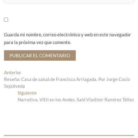
Guarda mi nombre, correo electrónico y web en este navegador
para la próxima vez que comente.
N
Anterior
E
Reseña: Casa de salud de Francisco Arriagada. Por Jorge Cocio
n
a
Sepúlveda
t
v
Siguiente
r
E
Narrativa. Vitti en los Andes. Said Vladimir Ramírez Téllez
a
n
e
d
t
g
a
r
a
a
a
n
d
c
t
a