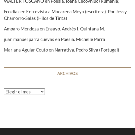
WALTER TOSCANO
en
Poesía. Ioana Cecovniuc (Rumanía)
Fco diaz
en
Entrevista a Macarena Moya (escritora). Por Jessy
Chamorro-Salas (Hilos de Tinta)
Amparo Mendoza
en
Ensayo. Andrés I. Quintana M.
juan manuel parra cuevas
en
Poesía. Michelle Parra
Mariana Aguiar Couto
en
Narrativa. Pedro Silva (Portugal)
ARCHIVOS
A
r
c
h
i
v
o