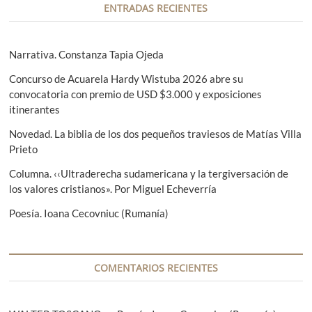
i
e
s
ENTRADAS RECIENTES
r
i
ó
i
g
n
o
u
Narrativa. Constanza Tapia Ojeda
r
i
d
Concurso de Acuarela Hardy Wistuba 2026 abre su
:
e
e
convocatoria con premio de USD $3.000 y exposiciones
n
itinerantes
t
e
e
Novedad. La biblia de los dos pequeños traviesos de Matías Villa
n
:
Prieto
t
Columna. ‹‹Ultraderecha sudamericana y la tergiversación de
r
los valores cristianos». Por Miguel Echeverría
a
Poesía. Ioana Cecovniuc (Rumanía)
d
a
COMENTARIOS RECIENTES
s