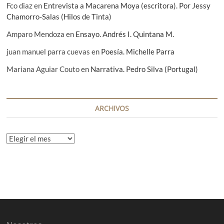
Fco diaz
en
Entrevista a Macarena Moya (escritora). Por Jessy
Chamorro-Salas (Hilos de Tinta)
Amparo Mendoza
en
Ensayo. Andrés I. Quintana M.
juan manuel parra cuevas
en
Poesía. Michelle Parra
Mariana Aguiar Couto
en
Narrativa. Pedro Silva (Portugal)
ARCHIVOS
A
r
c
h
i
v
o
s