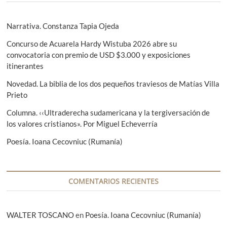
r
g
ó
i
u
n
o
i
Narrativa. Constanza Tapia Ojeda
r
e
d
Concurso de Acuarela Hardy Wistuba 2026 abre su
:
n
e
convocatoria con premio de USD $3.000 y exposiciones
t
itinerantes
e
e
:
Novedad. La biblia de los dos pequeños traviesos de Matías Villa
n
Prieto
t
Columna. ‹‹Ultraderecha sudamericana y la tergiversación de
r
los valores cristianos». Por Miguel Echeverría
a
Poesía. Ioana Cecovniuc (Rumanía)
d
a
COMENTARIOS RECIENTES
s
WALTER TOSCANO
en
Poesía. Ioana Cecovniuc (Rumanía)