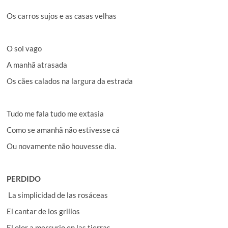
Os carros sujos e as casas velhas
O sol vago
A manhã atrasada
Os cães calados na largura da estrada
Tudo me fala tudo me extasia
Como se amanhã não estivesse cá
Ou novamente não houvesse dia.
PERDIDO
La simplicidad de las rosáceas
El cantar de los grillos
El olor a mercurio en las tierras