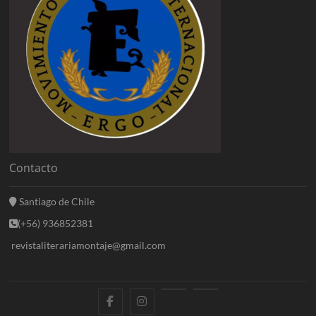
Contacto
Santiago de Chile
(+56) 936852381
revistaliterariamontaje@gmail.com
f
i
E
B