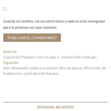
Guarda mi nombre, correo electrónico y web en este navegador
para la próxima vez que comente.
N
Anterior
E
Exposición Pauline Cristi en Sala 4 / Museo Ralli Santiago
n
a
Siguiente
t
E
v
Alex Anwandter publica su primer libro de poesía, Mil noches de
r
n
Sudámerica, con Editorial Hueders
a
t
e
d
r
g
a
a
a
d
a
n
a
c
t
s
i
e
i
ENTRADAS RECIENTES