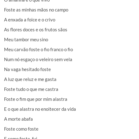
Foste as minhas mãos no campo
A enxada a foice e o crivo
As flores doces e os frutos sãos
Meu tambor meu sino
Meu carvão foste o fio franco o fio
Num nó esgaço o veleiro sem vela
Na vaga hesitado foste
A luz que reluz e me gasta
Foste tudo o que me castra
Foste o fim que por mim alastra
E o que alastra no enoitecer da vida
A morte abafa
Foste como foste
E como foste, fui.