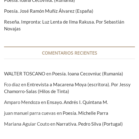
Poesía. Ioana Cecovniuc (Rumanía)
n
:
Poesía. José Ramón Muñiz Álvarez (España)
t
Reseña. Impronta: Luz Lenta de Ilma Rakusa. Por Sebastián
r
Novajas
a
d
a
COMENTARIOS RECIENTES
s
WALTER TOSCANO
en
Poesía. Ioana Cecovniuc (Rumanía)
Fco diaz
en
Entrevista a Macarena Moya (escritora). Por Jessy
Chamorro-Salas (Hilos de Tinta)
Amparo Mendoza
en
Ensayo. Andrés I. Quintana M.
juan manuel parra cuevas
en
Poesía. Michelle Parra
Mariana Aguiar Couto
en
Narrativa. Pedro Silva (Portugal)