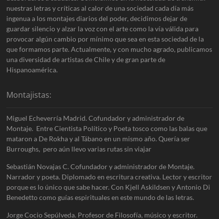
nuestras letras y críticas al calor de una sociedad cada día más
ingenua a los montajes diarios del poder, decidimos dejar de
guardar silencio y alzar la voz con el arte como la vía válida para
provocar algún cambio por mínimo que sea en esta sociedad de la
que formamos parte. Actualmente, y con mucho agrado, publicamos
una diversidad de artistas de Chile y de gran parte de
Hispanoamérica.
Montajistas:
Miguel Echeverría Madrid. Cofundador y administrador de
Montaje. Entre Cientista Político y Poeta tosco como las balas que
mataron a De Rokha y al Tábano en un mismo año. Quería ser
Burroughs, pero aún llevo varias rutas sin viajar
Sebastián Novajas C. Cofundador y administrador de Montaje.
Narrador y poeta. Diplomado en escritura creativa. Lector y escritor
porque es lo único que sabe hacer. Con Kjell Askildsen y Antonio Di
Benedetto como guías espirituales en este mundo de las letras.
Jorge Cocio Sepúlveda. Profesor de Filosofía, músico y escritor.