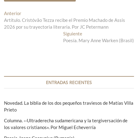
N
Anterior
E
Artítulo. Cristóvão Tezza recibe el Premio Machado de Assis
n
a
2026 por su trayectoria literaria. Por JC Petermann
t
v
r
Siguiente
E
a
Poesía. Mary Anne Warken (Brasil)
n
e
d
t
g
a
r
a
a
a
n
d
c
t
a
i
e
s
ENTRADAS RECIENTES
r
i
ó
i
g
n
o
u
Novedad. La biblia de los dos pequeños traviesos de Matías Villa
r
i
Prieto
d
:
e
e
Columna. ‹‹Ultraderecha sudamericana y la tergiversación de
n
los valores cristianos». Por Miguel Echeverría
t
e
e