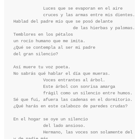
            Luces que se evaporan en el aire

            cruces y las armas entre mis dientes.

Hablad del padre mío que se posó delante

                        de las hierbas y palomas.

Temblores en los pétalos

un rocío humano que me imita.

¿Qué se contempla al ser mi padre

del gran silencio?

Así muere tu voz poeta.

No sabrás qué hablar el día que mueras.

            Voces entrantes al árbol.

            Este árbol con sonrisa amarga

            frágil como un silencio entre humos.

Sé que fui, afuera las cadenas en el dormitorio.

¿Qué harás en este calabozo de paredes crudas?

En el hogar se oye un silencio

            del lado ansioso.

            Hermano, las voces son solamente del al
y de nadie más.
