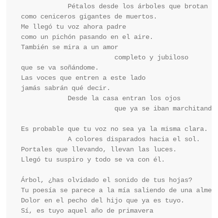
            Pétalos desde los árboles que brotan

como ceniceros gigantes de muertos.

Me llegó tu voz ahora padre

como un pichón pasando en el aire.

También se mira a un amor

                        completo y jubiloso

que se va soñándome.

Las voces que entren a este lado

jamás sabrán qué decir.

            Desde la casa entran los ojos

                        que ya se iban marchitando.
Es probable que tu voz no sea ya la misma clara.

            A colores disparados hacia el sol.

Portales que llevando, llevan las luces.

Llegó tu suspiro y todo se va con él.

Árbol, ¿has olvidado el sonido de tus hojas?

Tu poesía se parece a la mía saliendo de una almend
Dolor en el pecho del hijo que ya es tuyo.

Sí, es tuyo aquel año de primavera
