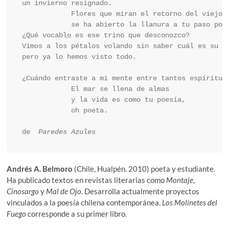
un invierno resignado.

            Flores que miran el retorno del viejo p
            se ha abierto la llanura a tu paso por 
¿Qué vocablo es ese trino que desconozco?

Vimos a los pétalos volando sin saber cuál es su vu
pero ya lo hemos visto todo.

¿Cuándo entraste a mi mente entre tantos espíritus 
            El mar se llena de almas

            y la vida es como tu poesía,

            oh poeta.

de 
 Paredes Azules
Andrés A. Belmoro
(Chile, Hualpén. 2010) poeta y estudiante.
Ha publicado textos en revistas literarias como
Montaje
,
Cinosargo
y
Mal de Ojo
. Desarrolla actualmente proyectos
vinculados a la poesía chilena contemporánea.
Los Molinetes del
Fuego
corresponde a su primer libro.