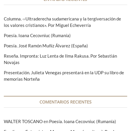
n
o
g
r
u
d
:
i
Columna. ‹‹Ultraderecha sudamericana y la tergiversación de
e
e
los valores cristianos». Por Miguel Echeverría
n
e
Poesía. Ioana Cecovniuc (Rumanía)
t
n
e
Poesía. José Ramón Muñiz Álvarez (España)
:
t
Reseña. Impronta: Luz Lenta de Ilma Rakusa. Por Sebastián
r
Novajas
a
Presentación. Julieta Venegas presentará en la UDP su libro de
d
memorias Norteña
a
s
COMENTARIOS RECIENTES
WALTER TOSCANO
en
Poesía. Ioana Cecovniuc (Rumanía)