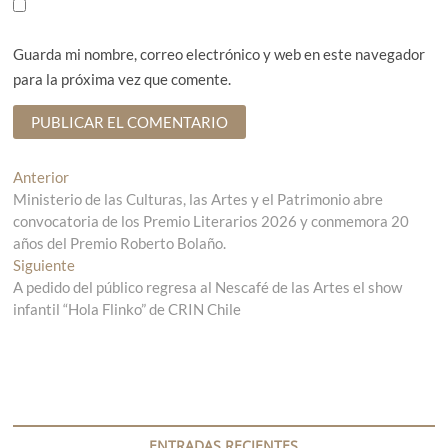
Guarda mi nombre, correo electrónico y web en este navegador
para la próxima vez que comente.
N
Anterior
E
Ministerio de las Culturas, las Artes y el Patrimonio abre
n
a
convocatoria de los Premio Literarios 2026 y conmemora 20
t
v
años del Premio Roberto Bolaño.
r
Siguiente
a
E
e
A pedido del público regresa al Nescafé de las Artes el show
d
n
g
infantil “Hola Flinko” de CRIN Chile
a
t
a
r
a
n
a
c
t
d
i
e
a
r
s
ó
i
i
ENTRADAS RECIENTES