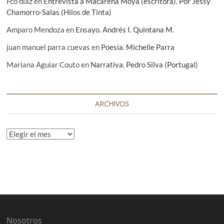
Fco diaz
en
Entrevista a Macarena Moya (escritora). Por Jessy
Chamorro-Salas (Hilos de Tinta)
Amparo Mendoza
en
Ensayo. Andrés I. Quintana M.
juan manuel parra cuevas
en
Poesía. Michelle Parra
Mariana Aguiar Couto
en
Narrativa. Pedro Silva (Portugal)
ARCHIVOS
A
r
c
h
i
v
o
s
Nosotros