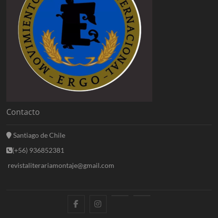
Contacto
Santiago de Chile
(+56) 936852381
revistaliterariamontaje@gmail.com
f
i
E
B