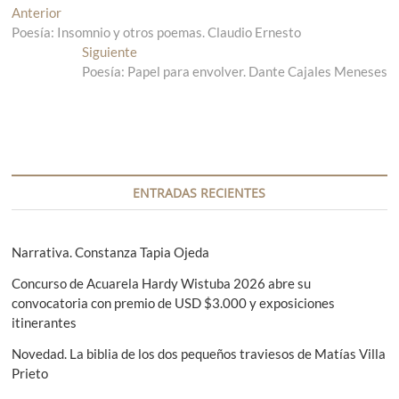
N
Anterior
E
Poesía: Insomnio y otros poemas. Claudio Ernesto
n
a
t
Siguiente
E
v
r
Poesía: Papel para envolver. Dante Cajales Meneses
n
a
t
e
d
r
g
a
a
a
d
a
n
a
c
t
s
ENTRADAS RECIENTES
i
e
i
r
g
ó
i
u
Narrativa. Constanza Tapia Ojeda
n
o
i
Concurso de Acuarela Hardy Wistuba 2026 abre su
r
e
d
convocatoria con premio de USD $3.000 y exposiciones
:
n
e
itinerantes
t
e
e
Novedad. La biblia de los dos pequeños traviesos de Matías Villa
:
Prieto
n