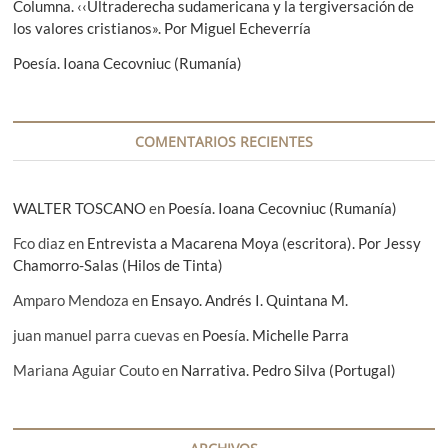
Columna. ‹‹Ultraderecha sudamericana y la tergiversación de
t
los valores cristianos». Por Miguel Echeverría
r
Poesía. Ioana Cecovniuc (Rumanía)
a
d
a
COMENTARIOS RECIENTES
s
WALTER TOSCANO
en
Poesía. Ioana Cecovniuc (Rumanía)
Fco diaz
en
Entrevista a Macarena Moya (escritora). Por Jessy
Chamorro-Salas (Hilos de Tinta)
Amparo Mendoza
en
Ensayo. Andrés I. Quintana M.
juan manuel parra cuevas
en
Poesía. Michelle Parra
Mariana Aguiar Couto
en
Narrativa. Pedro Silva (Portugal)