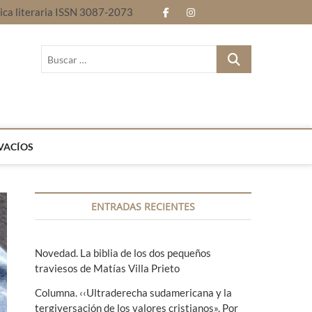
nica literaria ISSN 3087-2073
f
i
E
B
a
n
n
l
B
c
s
t
o
u
Revista electrónica literaria ISSN 3087-2073
s
e
t
r
g
c
b
a
e
a
r
o
g
l
…
VACÍOS
o
r
e
k
a
n
ENTRADAS RECIENTES
m
g
u
Novedad. La biblia de los dos pequeños
a
traviesos de Matías Villa Prieto
s
Columna. ‹‹Ultraderecha sudamericana y la
tergiversación de los valores cristianos». Por