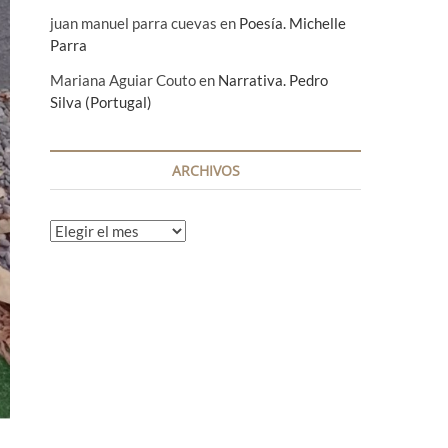
juan manuel parra cuevas
en
Poesía. Michelle
Parra
Mariana Aguiar Couto
en
Narrativa. Pedro
Silva (Portugal)
ARCHIVOS
A
r
c
h
i
v
o
s