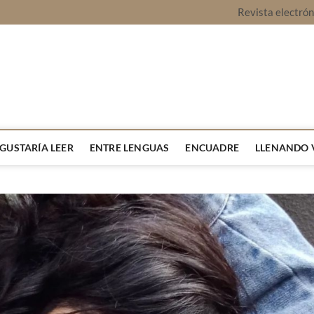
Revista electró
vista Montaje
URA Y OPINIÓN
 GUSTARÍA LEER
ENTRE LENGUAS
ENCUADRE
LLENANDO 