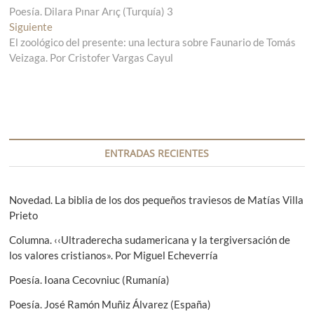
Poesía. Dilara Pınar Arıç (Turquía) 3
n
a
Siguiente
t
E
v
El zoológico del presente: una lectura sobre Faunario de Tomás
r
n
Veizaga. Por Cristofer Vargas Cayul
a
t
e
d
r
g
a
a
a
d
a
n
a
c
t
s
i
e
i
ENTRADAS RECIENTES
r
g
ó
i
u
n
o
i
Novedad. La biblia de los dos pequeños traviesos de Matías Villa
r
e
Prieto
d
:
n
e
Columna. ‹‹Ultraderecha sudamericana y la tergiversación de
t
los valores cristianos». Por Miguel Echeverría
e
e
:
Poesía. Ioana Cecovniuc (Rumanía)
n
Poesía. José Ramón Muñiz Álvarez (España)
t