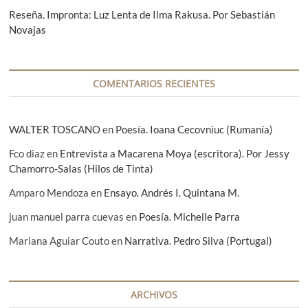
Reseña. Impronta: Luz Lenta de Ilma Rakusa. Por Sebastián
r
Novajas
a
d
a
COMENTARIOS RECIENTES
s
WALTER TOSCANO
en
Poesía. Ioana Cecovniuc (Rumanía)
Fco diaz
en
Entrevista a Macarena Moya (escritora). Por Jessy
Chamorro-Salas (Hilos de Tinta)
Amparo Mendoza
en
Ensayo. Andrés I. Quintana M.
juan manuel parra cuevas
en
Poesía. Michelle Parra
Mariana Aguiar Couto
en
Narrativa. Pedro Silva (Portugal)
ARCHIVOS