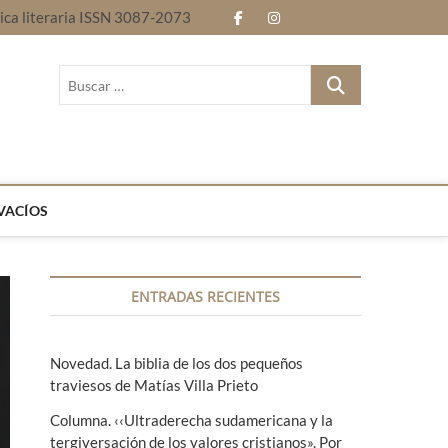
nica literaria ISSN 3087-2073
f
i
E
B
a
n
n
l
B
c
s
t
o
u
Revista electrónica literaria ISSN 3087-2073
s
e
t
r
g
c
b
a
e
a
r
o
g
l
…
VACÍOS
o
r
e
k
a
n
ENTRADAS RECIENTES
m
g
u
Novedad. La biblia de los dos pequeños
a
traviesos de Matías Villa Prieto
s
Columna. ‹‹Ultraderecha sudamericana y la
tergiversación de los valores cristianos». Por