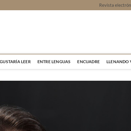
Revista electró
vista Montaje
URA Y OPINIÓN
 GUSTARÍA LEER
ENTRE LENGUAS
ENCUADRE
LLENANDO 