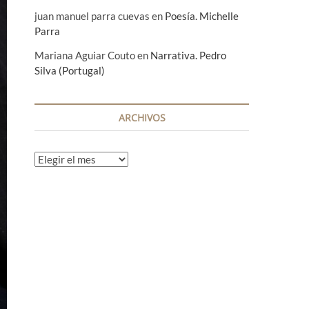
juan manuel parra cuevas
en
Poesía. Michelle
Parra
Mariana Aguiar Couto
en
Narrativa. Pedro
Silva (Portugal)
ARCHIVOS
A
r
c
h
i
v
o
s