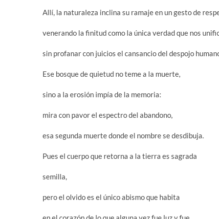
Allí, la naturaleza inclina su ramaje en un gesto de resp
venerando la finitud como la única verdad que nos unifi
sin profanar con juicios el cansancio del despojo human
Ese bosque de quietud no teme a la muerte,
sino a la erosión impía de la memoria:
mira con pavor el espectro del abandono,
esa segunda muerte donde el nombre se desdibuja.
Pues el cuerpo que retorna a la tierra es sagrada
semilla,
pero el olvido es el único abismo que habita
en el corazón de lo que alguna vez fue luz y fue