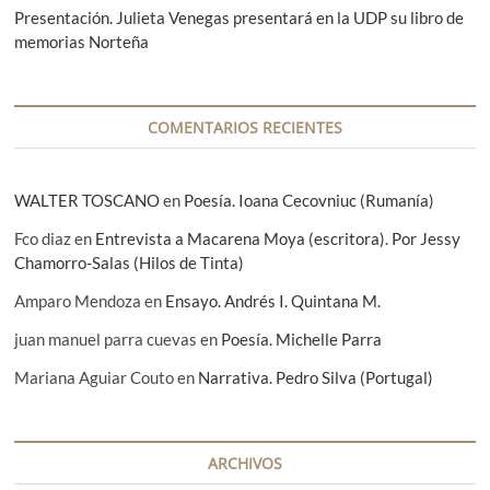
Presentación. Julieta Venegas presentará en la UDP su libro de
n
memorias Norteña
t
r
a
COMENTARIOS RECIENTES
d
a
WALTER TOSCANO
en
Poesía. Ioana Cecovniuc (Rumanía)
s
Fco diaz
en
Entrevista a Macarena Moya (escritora). Por Jessy
Chamorro-Salas (Hilos de Tinta)
Amparo Mendoza
en
Ensayo. Andrés I. Quintana M.
juan manuel parra cuevas
en
Poesía. Michelle Parra
Mariana Aguiar Couto
en
Narrativa. Pedro Silva (Portugal)
ARCHIVOS