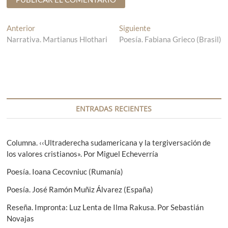
N
Anterior
E
Siguiente
E
Narrativa. Martianus Hlothari
n
Poesía. Fabiana Grieco (Brasil)
n
a
t
t
v
r
r
a
a
e
d
d
g
a
a
a
s
a
ENTRADAS RECIENTES
n
i
c
t
g
i
e
u
Columna. ‹‹Ultraderecha sudamericana y la tergiversación de
r
i
los valores cristianos». Por Miguel Echeverría
ó
i
e
Poesía. Ioana Cecovniuc (Rumanía)
n
o
n
r
t
d
Poesía. José Ramón Muñiz Álvarez (España)
:
e
e
Reseña. Impronta: Luz Lenta de Ilma Rakusa. Por Sebastián
:
Novajas
e